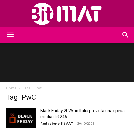
BitMat
Home
Tags
PwC
Tag: PwC
Black Friday 2025: in Italia prevista una spesa
media di €246
Redazione BitMAT
-
30/10/2025