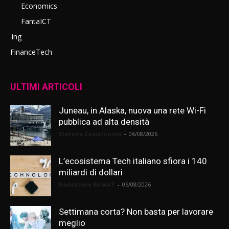
Economics
FantaICT
.ing
FinanceTech
ULTIMI ARTICOLI
Juneau, in Alaska, nuova una rete Wi-Fi
pubblica ad alta densità
Stefano Castelnuovo
-
06/08/2026
L’ecosistema Tech italiano sfiora i 140
miliardi di dollari
Redazione BitMAT
-
06/08/2026
Settimana corta? Non basta per lavorare
meglio