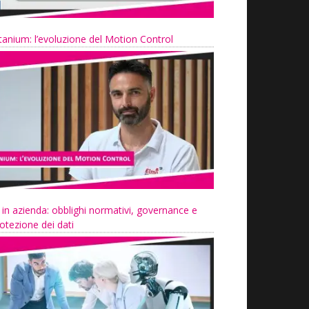
tanium: l’evoluzione del Motion Control
 in azienda: obblighi normativi, governance e
otezione dei dati