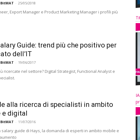
 BitMAT
-
25/05/2018
neer, Export Manager e Product Marketing Manager i profili più
Ti
alary Guide: trend più che positivo per
ato dell’IT
 BitMAT
-
19/06/2017
iù ricercate nel settore? Digital Strategist, Functional Analyst e
ecialist.
IA
pr
e alla ricerca di specialisti in ambito
 e digital
 BitMAT
-
11/07/2016
 salary guide di Hays, la domanda di esperti in ambito mobile e
n aumento