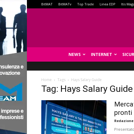
BitMAT
BitMATv
Top Trade
Linea EDP
Itis Mag
NEWS
INTERNET
SICU
Home
Tags
Hays Salary Guide
Tag: Hays Salary Guide
Mercat
pronti
Redazione
Presentato