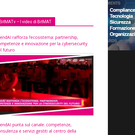
BitMATv – I video di BitMAT
endAI rafforza l’ecosistema: partnership,
mpetenze e innovazione per la cybersecurity
l futuro
endAI punta sul canale: competenze,
nsulenza e servizi gestiti al centro della