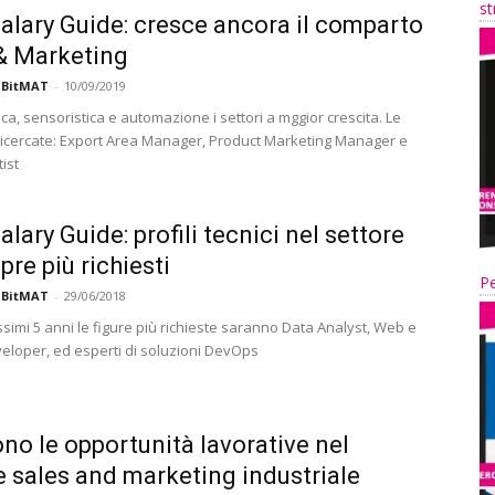
st
alary Guide: cresce ancora il comparto
& Marketing
 BitMAT
-
10/09/2019
a, sensoristica e automazione i settori a mggior crescita. Le
 ricercate: Export Area Manager, Product Marketing Manager e
ist
lary Guide: profili tecnici nel settore
pre più richiesti
Pe
 BitMAT
-
29/06/2018
ssimi 5 anni le figure più richieste saranno Data Analyst, Web e
eloper, ed esperti di soluzioni DevOps
no le opportunità lavorative nel
e sales and marketing industriale