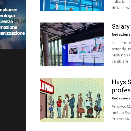
Italia: bas
della metà
Salary
Redazione
Nel settor
aziende, m
Molti non 
cambiare
Hays S
profes
Redazione
Process Ma
ambito Sys
Project Ma