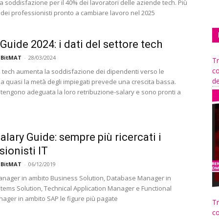
sa soddisfazione per il 40% dei lavoratori delle aziende tech. Più
 dei professionisti pronto a cambiare lavoro nel 2025
 Guide 2024: i dati del settore tech
 BitMAT
-
28/03/2024
Tr
co
e tech aumenta la soddisfazione dei dipendenti verso le
de
a quasi la metà degli impiegati prevede una crescita bassa.
ritengono adeguata la loro retribuzione-salary e sono pronti a
alary Guide: sempre più ricercati i
sionisti IT
 BitMAT
-
06/12/2019
nager in ambito Business Solution, Database Manager in
tems Solution, Technical Application Manager e Functional
nager in ambito SAP le figure più pagate
Tr
co