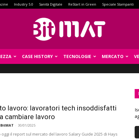
azine
Industry 5.0
Sanità Digitale
ReStart in Green
Speciale Stampanti
REZZA
CASE HISTORY
TECNOLOGIE
MERCATO
V
BitMat
o lavoro: lavoratori tech insoddisfatti
Is
 a cambiare lavoro
ag
 BitMAT
-
30/01/2025
 oggi il report sul mercato del lavoro Salary Guide 2025 di Hays