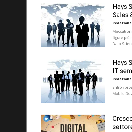
Hays S
Sales 
Redazione
Meccatronic
figure più
Data Scient
Hays Sa
IT sem
Redazione
Entro i pro
Mobile Dev
Cresco
settor