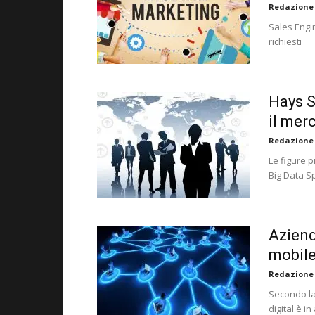
Redazione
Sales Engi
richiesti
Hays S
il merc
Redazione
Le figure p
Big Data Sp
Aziend
mobile
Redazione
Secondo la
digital è i