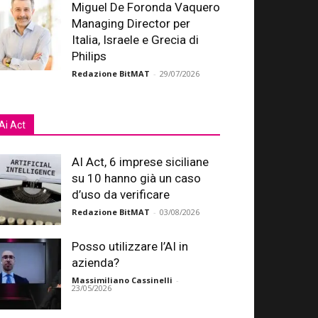
Miguel De Foronda Vaquero
Managing Director per
Italia, Israele e Grecia di
Philips
Redazione BitMAT
-
29/07/2026
Ai Act
AI Act, 6 imprese siciliane
su 10 hanno già un caso
d’uso da verificare
Redazione BitMAT
-
03/08/2026
Posso utilizzare l’AI in
azienda?
Massimiliano Cassinelli
-
23/05/2026