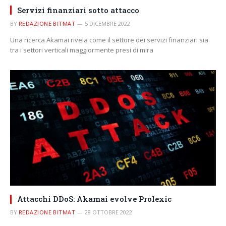
Servizi finanziari sotto attacco
BY
REDAZIONE BITMAT
5 DICEMBRE 2022
Una ricerca Akamai rivela come il settore dei servizi finanziari sia
tra i settori verticali maggiormente presi di mira
Attacchi DDoS: Akamai evolve Prolexic
BY
REDAZIONE BITMAT
28 OTTOBRE 2022