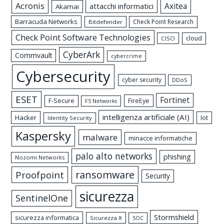
Acronis
Axitea
attacchi informatici
Akamai
Barracuda Networks
Check Point Research
Bitdefender
Check Point Software Technologies
cloud
CISO
CyberArk
Commvault
cybercrime
Cybersecurity
cyber security
DDoS
ESET
Fortinet
FireEye
F-Secure
F5 Networks
intelligenza artificiale (AI)
Hacker
Iot
Identity Security
Kaspersky
malware
minacce informatiche
palo alto networks
phishing
Nozomi Networks
ransomware
Proofpoint
Security
sicurezza
SentinelOne
Stormshield
sicurezza informatica
Sicurezza It
SOC