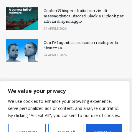
GopherWhisper sfrutta i servizi di
messaggistica Discord, Slack e Outlook per
attività di spionaggio
24 APRILE 2026
Con l’AI agentica crescono i rischi per la
sicurezza
24 APRILE 2026
We value your privacy
CONTATTACI
COOKIES POLICY
PRIVACY POLICY
We use cookies to enhance your browsing experience,
REDAZIONE
serve personalized ads or content, and analyze our traffic.
By clicking "Accept All", you consent to our use of cookies.
© 2012 - 2026 - BitMAT Edizioni - P.Iva 09091900960 - tutti i diritti
riservati - Iscrizione al tribunale di Milano n° 295 del 28-11-2018 -
Testata giornalistica iscritta al ROC