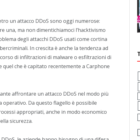
dietro un attacco DDoS sono oggi numerose:
re una, ma non dimentichiamoci l’hacktivismo
roblema degli attacchi DDoS usati come cortina
ercriminali. In crescita è anche la tendenza ad
rso di infiltrazioni di malware o esfiltrazioni di
e quel che è capitato recentemente a Carphone
tante affrontare un attacco DDoS nel modo più
ta operativo. Da questo flagello è possibile
 i processi appropriati, anche in modo economico
ella sicurezza.
e DDoS, le aziende hanno bisogno di una difesa