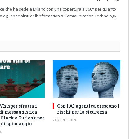
(Twitter)
rice che ha sede a Milano con una copertura a 360° per quanto
a agli specialisti dell'lnformation & Communication Technology.
hisper sfrutta i
Con l’AI agentica crescono i
 di messaggistica
rischi per la sicurezza
 Slack e Outlook per
24 APRILE 2026
 di spionaggio
26