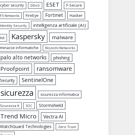
ESET
cyber security
F-Secure
DDoS
Fortinet
FireEye
Hacker
F5 Networks
intelligenza artificiale (AI)
Identity Security
Kaspersky
malware
Iot
minacce informatiche
Nozomi Networks
palo alto networks
phishing
ransomware
Proofpoint
SentinelOne
Security
sicurezza
sicurezza informatica
Stormshield
Sicurezza It
SOC
Trend Micro
Vectra AI
WatchGuard Technologies
Zero Trust