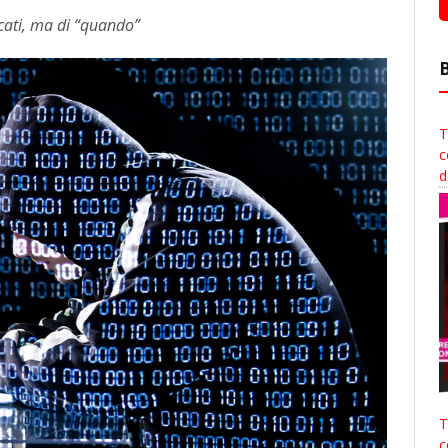
ccati, ma di “quando”
T
c
d
T
c