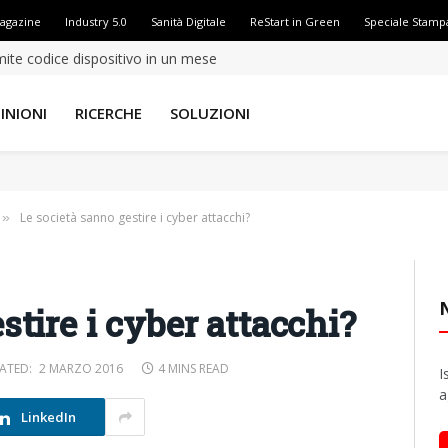
Magazine
Industry 5.0
Sanità Digitale
ReStart in Green
Speciale Stamp
amite codice dispositivo in un mese
INIONI
RICERCHE
SOLUZIONI
Le società sanno gestire i cyber attacchi?
»
stire i cyber attacchi?
ATED:
2 MARZO 2016
4 MINS READ
I
a
LinkedIn