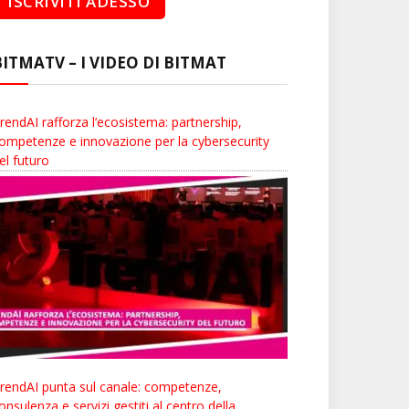
BITMATV – I VIDEO DI BITMAT
rendAI rafforza l’ecosistema: partnership,
ompetenze e innovazione per la cybersecurity
el futuro
rendAI punta sul canale: competenze,
onsulenza e servizi gestiti al centro della