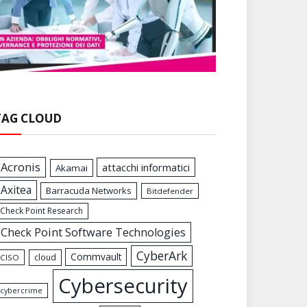
TAG CLOUD
Acronis
attacchi informatici
Akamai
Axitea
Barracuda Networks
Bitdefender
Check Point Research
Check Point Software Technologies
CyberArk
Commvault
cloud
CISO
Cybersecurity
cybercrime