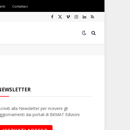
anti
Contattaci
Facebook
X
Vimeo
Instagram
LinkedIn
RSS
(Twitter)
NEWSLETTER
scriviti alla Newsletter per ricevere gli
ggiornamenti dai portali di BitMAT Edizioni.