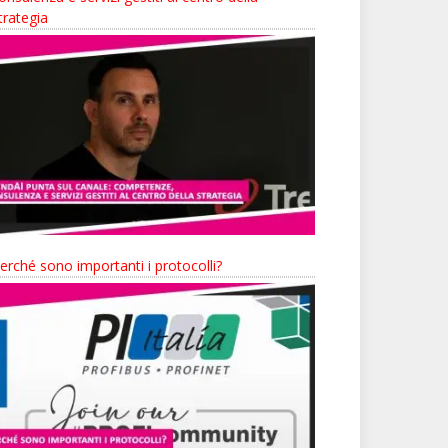
trategia
erché sono importanti i protocolli?