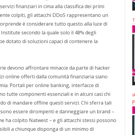
rvizi finanziari in cima alla classifica dei primi
ente colpiti, gli attacchi DDoS rappresentano un
T
 sorprende è considerare tutto questo alla luce di
nstitute secondo la quale solo il 48% degli
bbe dotato di soluzioni capaci di contenere la
rie devono affrontare minacce da parte di hacker
 online offerti dalla comunità finanziaria siano
ia. Portali per online banking, interfacce di
o tutte componenti essenziali e in alcuni casi chi
I
p
do di mandare offline questi servizi. Chi sferra tali
ossono essere dirompenti e danneggiare un brand –
e ha colpito Natwest – e gli attacchi stessi possono
ssibili a chiunque disponga di un minimo di