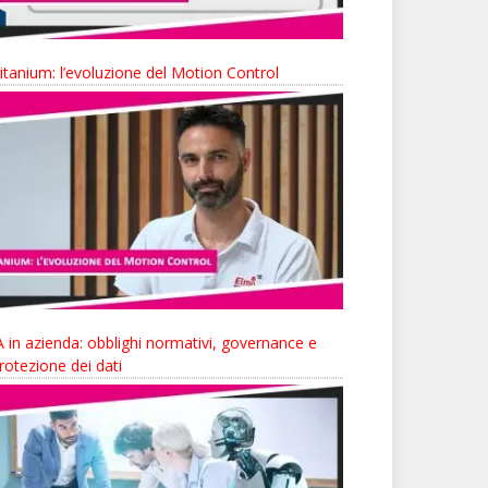
itanium: l’evoluzione del Motion Control
A in azienda: obblighi normativi, governance e
rotezione dei dati