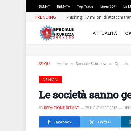
BitMAT
BitMATv
Top Trade
Linea EDP
Itis 
TRENDING
Phishing: +7 milioni di attacchi tr
ATTUALITÀ
OP
SEI QUI:
Home
Speciale Sicurezza
Opinioni
»
»
OPINIONI
Le società sanno ge
BY
REDAZIONE BITMAT
25 NOVEMBRE 2015
UPD
Facebook
Twitter