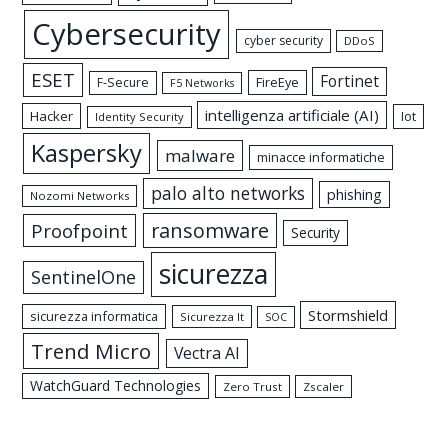
Cybersecurity
cyber security
DDoS
ESET
Fortinet
FireEye
F-Secure
F5 Networks
intelligenza artificiale (AI)
Hacker
Iot
Identity Security
Kaspersky
malware
minacce informatiche
palo alto networks
phishing
Nozomi Networks
ransomware
Proofpoint
Security
sicurezza
SentinelOne
Stormshield
sicurezza informatica
Sicurezza It
SOC
Trend Micro
Vectra AI
WatchGuard Technologies
Zero Trust
Zscaler