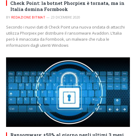
Check Point: la botnet Phorpiex è tornata, ma in
Italia domina Formbook
BY
REDAZIONE BITMAT
23 DICEMBRE 2020
Secondo i nuovi dati di Check Point una nuova ondata di attacchi
utilizza Phorpiex per distribuire il ransomware Avaddon. L’Italia
però è minacciata da Formbook, un malware che ruba le
informazioni dagli utenti Windows
Ransomware: +50% al giorno negli ultimi 3 mesi