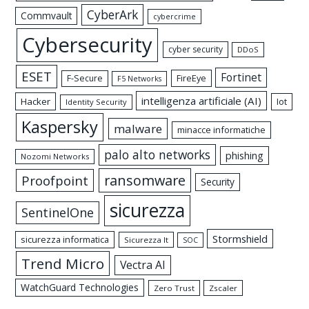
CyberArk
Commvault
cybercrime
Cybersecurity
cyber security
DDoS
ESET
Fortinet
FireEye
F-Secure
F5 Networks
intelligenza artificiale (AI)
Hacker
Iot
Identity Security
Kaspersky
malware
minacce informatiche
palo alto networks
phishing
Nozomi Networks
ransomware
Proofpoint
Security
sicurezza
SentinelOne
Stormshield
sicurezza informatica
Sicurezza It
SOC
Trend Micro
Vectra AI
WatchGuard Technologies
Zero Trust
Zscaler