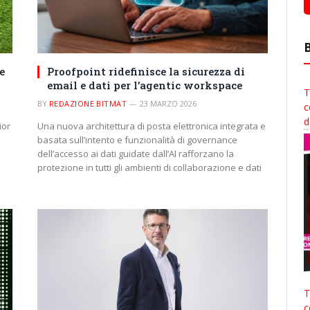
e
Proofpoint ridefinisce la sicurezza di
email e dati per l’agentic workspace
T
BY
REDAZIONE BITMAT
23 MARZO 2026
c
d
ior
Una nuova architettura di posta elettronica integrata e
basata sull’intento e funzionalità di governance
dell’accesso ai dati guidate dall’AI rafforzano la
protezione in tutti gli ambienti di collaborazione e dati
T
c