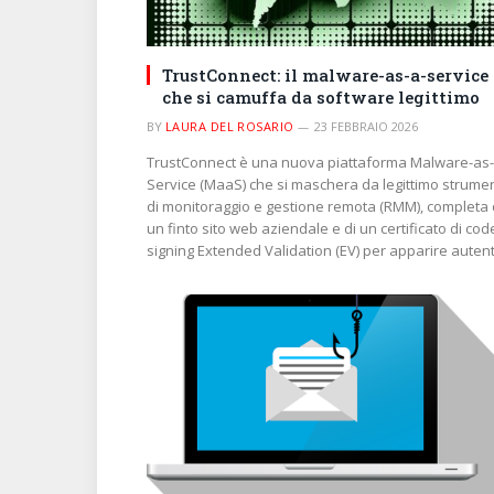
TrustConnect: il malware-as-a-service
che si camuffa da software legittimo
BY
LAURA DEL ROSARIO
23 FEBBRAIO 2026
TrustConnect è una nuova piattaforma Malware-as-
Service (MaaS) che si maschera da legittimo strume
di monitoraggio e gestione remota (RMM), completa 
un finto sito web aziendale e di un certificato di cod
signing Extended Validation (EV) per apparire autent