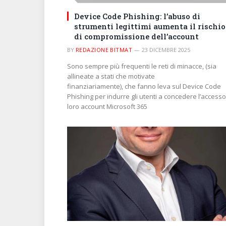
Device Code Phishing: l’abuso di
strumenti legittimi aumenta il rischio
di compromissione dell’account
BY
REDAZIONE BITMAT
23 DICEMBRE 2025
Sono sempre più frequenti le reti di minacce, (sia
allineate a stati che motivate
finanziariamente), che fanno leva sul Device Code
Phishing per indurre gli utenti a concedere l’accesso
loro account Microsoft 365