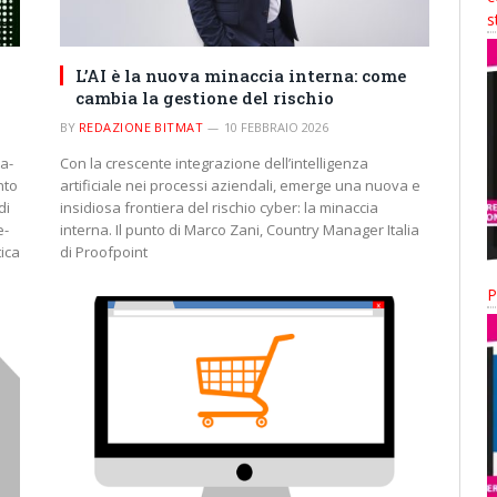
s
L’AI è la nuova minaccia interna: come
cambia la gestione del rischio
BY
REDAZIONE BITMAT
10 FEBBRAIO 2026
a-
Con la crescente integrazione dell’intelligenza
nto
artificiale nei processi aziendali, emerge una nuova e
di
insidiosa frontiera del rischio cyber: la minaccia
e-
interna. Il punto di Marco Zani, Country Manager Italia
ica
di Proofpoint
P