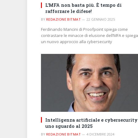
L’MFA non basta più. È tempo di
rafforzare le difese!
BY
REDAZIONE BITMAT
22 GENNAIO 2025
Ferdinando Mancini di Proofpoint spiega come
contrastare le minacce di elusione dell’MFA e spiega
un nuovo approccio alla cybersecurity
Intelligenza artificiale e cybersecurity
uno sguardo al 2025
BY
REDAZIONE BITMAT
4 DICEMBRE 2024