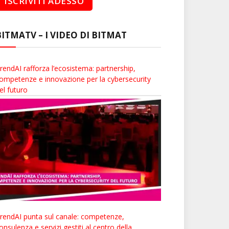
BITMATV – I VIDEO DI BITMAT
rendAI rafforza l’ecosistema: partnership,
ompetenze e innovazione per la cybersecurity
el futuro
rendAI punta sul canale: competenze,
onsulenza e servizi gestiti al centro della