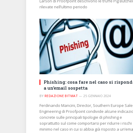
Larson di Proofpoint descrivono le truffe Pig Butche
rilevate nell’ultimo periodo
Phishing: cosa fare nel caso si rispond
a un’email sospetta
BY
REDAZIONE BITMAT
25 GENNAIO 2024
Ferdinando Mancini, Director, Southern Europe Sale
Engineering di Proofpoint condivide alcune indicazi
concrete sulle principali tipologie di phishing e
soprattutto sul come comportarsi per ridurre i rischi 
minimo nel caso in cui si abbia già risposto a un’ema