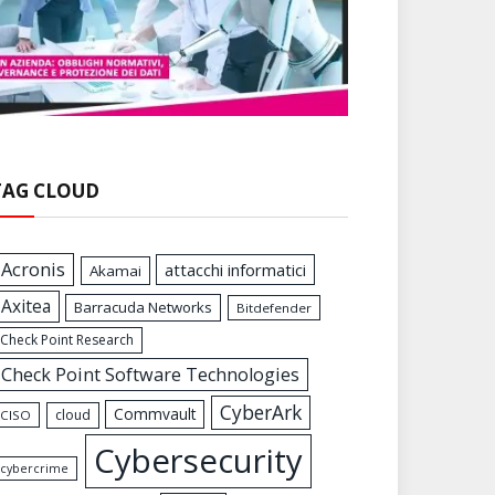
TAG CLOUD
Acronis
attacchi informatici
Akamai
Axitea
Barracuda Networks
Bitdefender
Check Point Research
Check Point Software Technologies
CyberArk
Commvault
cloud
CISO
Cybersecurity
cybercrime