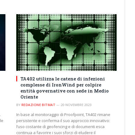
TA402 utilizza le catene di infezioni
complesse di IronWind per colpire
entità governative con sede in Medio
Oriente
BY
REDAZIONE BITMAT
20 NOVEMBRE 2023
.
In base al monitoraggio di Proofpoint, TA402 rimane
le
persistente e conferma il suo approccio innovativo:
l’uso costante di geofencing e di documenti esca
continua a favorire i suoi sforzi di eludere il