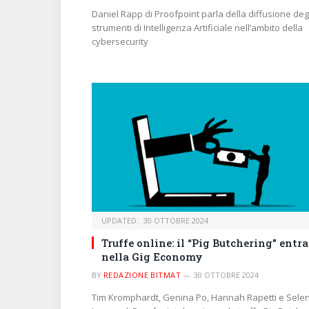
Daniel Rapp di Proofpoint parla della diffusione deg
strumenti di Intelligenza Artificiale nell’ambito della
cybersecurity
UPDATED:
30 OTTOBRE 2024
Truffe online: il “Pig Butchering” entra
nella Gig Economy
BY
REDAZIONE BITMAT
30 OTTOBRE 2024
Tim Kromphardt, Genina Po, Hannah Rapetti e Sele