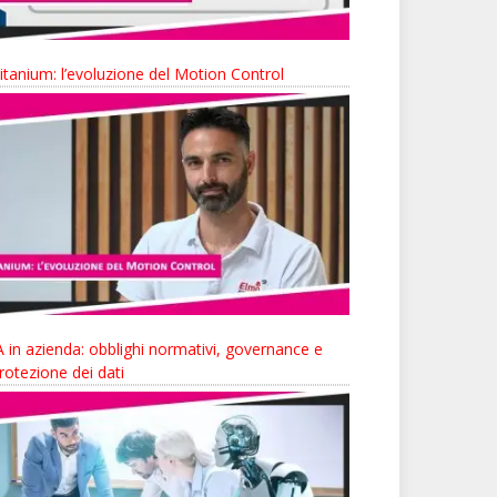
itanium: l’evoluzione del Motion Control
A in azienda: obblighi normativi, governance e
rotezione dei dati