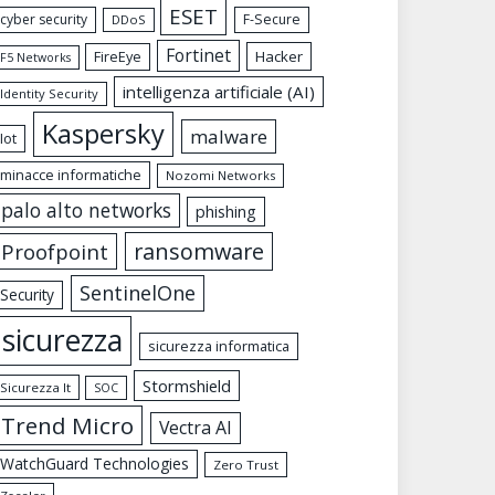
ESET
cyber security
F-Secure
DDoS
Fortinet
FireEye
Hacker
F5 Networks
intelligenza artificiale (AI)
Identity Security
Kaspersky
malware
Iot
minacce informatiche
Nozomi Networks
palo alto networks
phishing
ransomware
Proofpoint
SentinelOne
Security
sicurezza
sicurezza informatica
Stormshield
Sicurezza It
SOC
Trend Micro
Vectra AI
WatchGuard Technologies
Zero Trust