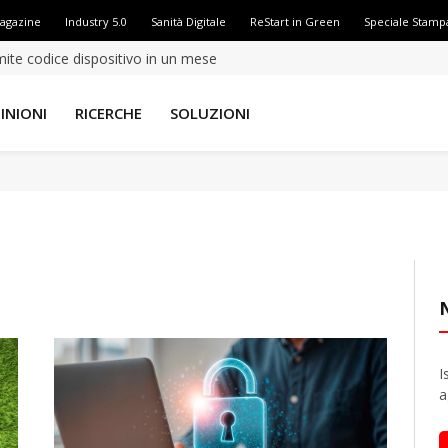
Magazine
Industry 5.0
Sanità Digitale
ReStart in Green
Speciale Stamp
GopherWhisper sfrutta i servizi di messaggistica Discord, Slack e Outlook per attività di spionaggio
INIONI
RICERCHE
SOLUZIONI
I
a