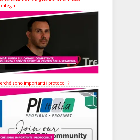
trategia
erché sono importanti i protocolli?