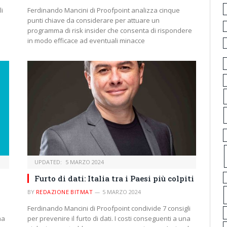
li
Ferdinando Mancini di Proofpoint analizza cinque
punti chiave da considerare per attuare un
programma di risk insider che consenta di rispondere
in modo efficace ad eventuali minacce
UPDATED:
5 MARZO 2024
Furto di dati: Italia tra i Paesi più colpiti
BY
REDAZIONE BITMAT
5 MARZO 2024
Ferdinando Mancini di Proofpoint condivide 7 consigli
na
per prevenire il furto di dati. I costi conseguenti a una