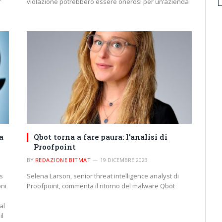
r
violazione potrebbero essere onerosi per un’azienda
a
Qbot torna a fare paura: l’analisi di
Proofpoint
BY
REDAZIONE BITMAT
19 DICEMBRE 2023
s
Selena Larson, senior threat intelligence analyst di
oni
Proofpoint, commenta il ritorno del malware Qbot
al
il