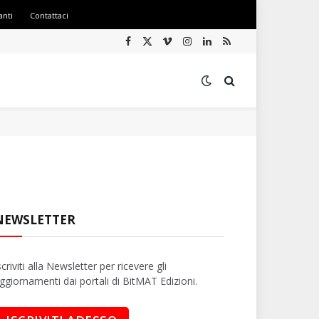
anti
Contattaci
Facebook
X
Vimeo
Instagram
LinkedIn
RSS
(Twitter)
NEWSLETTER
scriviti alla Newsletter per ricevere gli
ggiornamenti dai portali di BitMAT Edizioni.