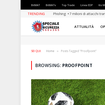
BitMAT
BitMATv
Top Trade
Linea EDP
Itis 
TRENDING
ATTUALITÀ
OP
SEI QUI:
Home
Posts Tagged "Proofpoint"
»
BROWSING:
PROOFPOINT