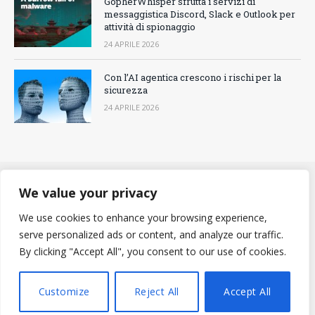
GopherWhisper sfrutta i servizi di
messaggistica Discord, Slack e Outlook per
attività di spionaggio
24 APRILE 2026
Con l’AI agentica crescono i rischi per la
sicurezza
24 APRILE 2026
We value your privacy
CONTATTACI
COOKIES POLICY
PRIVACY POLICY
We use cookies to enhance your browsing experience,
REDAZIONE
serve personalized ads or content, and analyze our traffic.
By clicking "Accept All", you consent to our use of cookies.
© 2012 - 2026 - BitMAT Edizioni - P.Iva 09091900960 - tutti i diritti
riservati - Iscrizione al tribunale di Milano n° 295 del 28-11-2018 -
Testata giornalistica iscritta al ROC
Customize
Reject All
Accept All