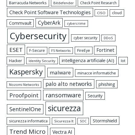
Barracuda Networks
Check Point Research
Bitdefender
Check Point Software Technologies
cloud
CISO
CyberArk
Commvault
cybercrime
Cybersecurity
cyber security
DDoS
ESET
Fortinet
FireEye
F-Secure
F5 Networks
intelligenza artificiale (AI)
Hacker
Iot
Identity Security
Kaspersky
malware
minacce informatiche
palo alto networks
phishing
Nozomi Networks
ransomware
Proofpoint
Security
sicurezza
SentinelOne
Stormshield
sicurezza informatica
Sicurezza It
SOC
Trend Micro
Vectra AI