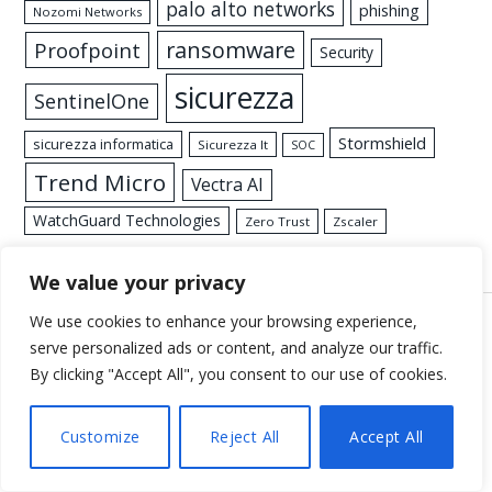
palo alto networks
phishing
Nozomi Networks
ransomware
Proofpoint
Security
sicurezza
SentinelOne
Stormshield
sicurezza informatica
Sicurezza It
SOC
Trend Micro
Vectra AI
WatchGuard Technologies
Zero Trust
Zscaler
We value your privacy
We use cookies to enhance your browsing experience,
serve personalized ads or content, and analyze our traffic.
POSIZIONE HOME PAGE
By clicking "Accept All", you consent to our use of cookies.
Il comportamento dei
Customize
Reject All
Accept All
“Millennials” mette a rischio