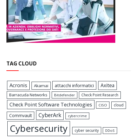
TAG CLOUD
Acronis
Axitea
attacchi informatici
Akamai
Barracuda Networks
Check Point Research
Bitdefender
Check Point Software Technologies
cloud
CISO
CyberArk
Commvault
cybercrime
Cybersecurity
cyber security
DDoS