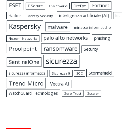
ESET
Fortinet
FireEye
F-Secure
F5 Networks
intelligenza artificiale (AI)
Hacker
Iot
Identity Security
Kaspersky
malware
minacce informatiche
palo alto networks
phishing
Nozomi Networks
ransomware
Proofpoint
Security
sicurezza
SentinelOne
Stormshield
sicurezza informatica
Sicurezza It
SOC
Trend Micro
Vectra AI
WatchGuard Technologies
Zero Trust
Zscaler