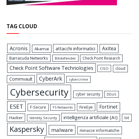
TAG CLOUD
Acronis
Axitea
attacchi informatici
Akamai
Barracuda Networks
Check Point Research
Bitdefender
Check Point Software Technologies
cloud
CISO
CyberArk
Commvault
cybercrime
Cybersecurity
cyber security
DDoS
ESET
Fortinet
FireEye
F-Secure
F5 Networks
intelligenza artificiale (AI)
Hacker
Iot
Identity Security
Kaspersky
malware
minacce informatiche