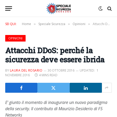
SEI QUI:
Home
Speciale Sicurezza
Opinioni
Attacchi DDoS: perché la sicurezza deve essere ibrida
»
»
»
OPINIONI
Attacchi DDoS: perché la
sicurezza deve essere ibrida
BY
LAURA DEL ROSARIO
30 OTTOBRE 2016
UPDATED:
1
NOVEMBRE 2016
4 MINS READ
E’ giunto il momento di inaugurare un nuovo paradigma
della security. Il contributo di Maurizio Desiderio di F5
Networks