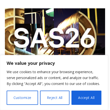
We value your privacy
Kaspersky lancia la Call for Papers per il Security
We use cookies to enhance your browsing experience,
Analyst Summit 2026
serve personalized ads or content, and analyze our traffic.
17 APRILE 2026
By clicking "Accept All", you consent to our use of cookies.
Customize
Reject All
Accept All