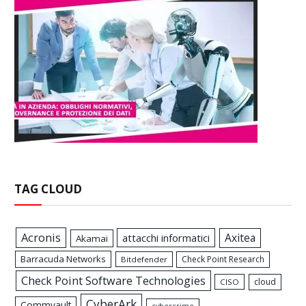
TAG CLOUD
Acronis
Axitea
attacchi informatici
Akamai
Barracuda Networks
Check Point Research
Bitdefender
Check Point Software Technologies
cloud
CISO
CyberArk
Commvault
cybercrime