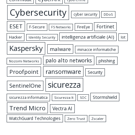
Cybersecurity
cyber security
DDoS
ESET
Fortinet
FireEye
F-Secure
F5 Networks
intelligenza artificiale (AI)
Hacker
Iot
Identity Security
Kaspersky
malware
minacce informatiche
palo alto networks
phishing
Nozomi Networks
ransomware
Proofpoint
Security
sicurezza
SentinelOne
Stormshield
sicurezza informatica
Sicurezza It
SOC
Trend Micro
Vectra AI
WatchGuard Technologies
Zero Trust
Zscaler