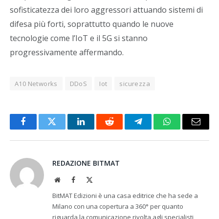
sofisticatezza dei loro aggressori attuando sistemi di
difesa più forti, soprattutto quando le nuove
tecnologie come l’IoT e il 5G si stanno
progressivamente affermando.
A10 Networks
DDoS
Iot
sicurezza
Facebook
Twitter
LinkedIn
Reddit
Telegram
WhatsApp
Email
REDAZIONE BITMAT
Website
Facebook
X
(Twitter)
BitMAT Edizioni è una casa editrice che ha sede a
Milano con una copertura a 360° per quanto
riguarda la comunicazione rivolta agli specialisti