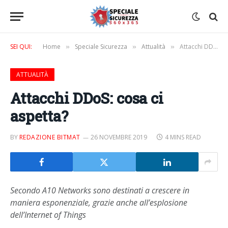
SEI QUI:
Home
Speciale Sicurezza
Attualità
Attacchi DDoS: cosa ci aspetta?
»
»
»
ATTUALITÀ
Attacchi DDoS: cosa ci
aspetta?
BY
REDAZIONE BITMAT
26 NOVEMBRE 2019
4 MINS READ
Secondo A10 Networks sono destinati a crescere in
maniera esponenziale, grazie anche all’esplosione
dell’Internet of Things