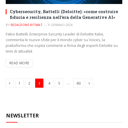
Cybersecurity, Battelli (Deloitte): «come costruire
fiducia e resilienza nell’era della Generative AI»
BY
REDAZIONE BITMAT
9 GENNAIO 2026
Fabio Battelli, Enterprise Security Leader di Deloitte Italia,
commenta le nuove sfide per il mondo cyber su Voices, la
piattaforma che ospita commenti a firma degli esperti Deloitte su
temi di attualità
READ MORE
Previous
Next
…
1
2
3
4
5
60
NEWSLETTER