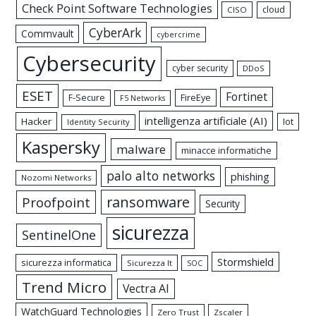
Check Point Software Technologies
cloud
CISO
CyberArk
Commvault
cybercrime
Cybersecurity
cyber security
DDoS
ESET
Fortinet
FireEye
F-Secure
F5 Networks
intelligenza artificiale (AI)
Hacker
Iot
Identity Security
Kaspersky
malware
minacce informatiche
palo alto networks
phishing
Nozomi Networks
ransomware
Proofpoint
Security
sicurezza
SentinelOne
Stormshield
sicurezza informatica
Sicurezza It
SOC
Trend Micro
Vectra AI
WatchGuard Technologies
Zero Trust
Zscaler