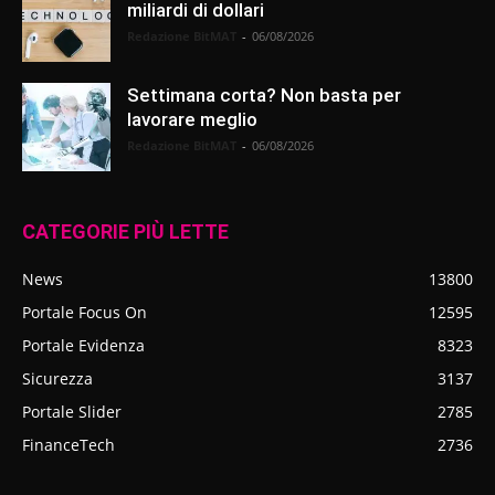
miliardi di dollari
Redazione BitMAT
-
06/08/2026
Settimana corta? Non basta per
lavorare meglio
Redazione BitMAT
-
06/08/2026
CATEGORIE PIÙ LETTE
News
13800
Portale Focus On
12595
Portale Evidenza
8323
Sicurezza
3137
Portale Slider
2785
FinanceTech
2736