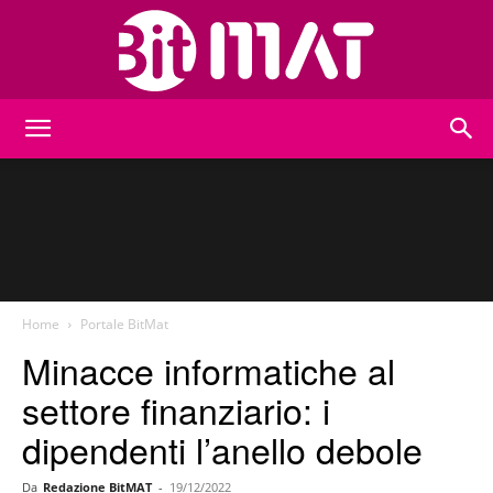
BitMat
Home
Portale BitMat
Minacce informatiche al
settore finanziario: i
dipendenti l’anello debole
Da
Redazione BitMAT
-
19/12/2022