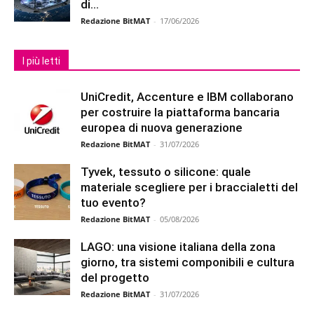
di...
Redazione BitMAT
-
17/06/2026
I più letti
UniCredit, Accenture e IBM collaborano
per costruire la piattaforma bancaria
europea di nuova generazione
Redazione BitMAT
-
31/07/2026
Tyvek, tessuto o silicone: quale
materiale scegliere per i braccialetti del
tuo evento?
Redazione BitMAT
-
05/08/2026
LAGO: una visione italiana della zona
giorno, tra sistemi componibili e cultura
del progetto
Redazione BitMAT
-
31/07/2026