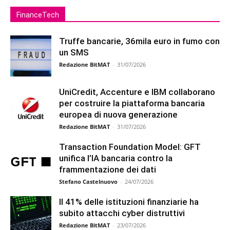
FinanceTech
Truffe bancarie, 36mila euro in fumo con
un SMS
Redazione BitMAT
-
31/07/2026
UniCredit, Accenture e IBM collaborano
per costruire la piattaforma bancaria
europea di nuova generazione
Redazione BitMAT
-
31/07/2026
Transaction Foundation Model: GFT
unifica l’IA bancaria contro la
frammentazione dei dati
Stefano Castelnuovo
-
24/07/2026
Il 41% delle istituzioni finanziarie ha
subito attacchi cyber distruttivi
Redazione BitMAT
-
23/07/2026