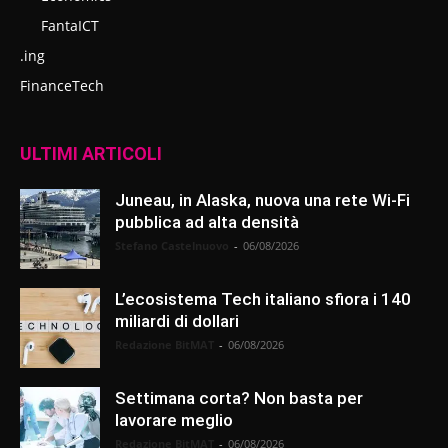
FantaICT
.ing
FinanceTech
ULTIMI ARTICOLI
Juneau, in Alaska, nuova una rete Wi-Fi
pubblica ad alta densità
Stefano Castelnuovo
-
06/08/2026
L’ecosistema Tech italiano sfiora i 140
miliardi di dollari
Redazione BitMAT
-
06/08/2026
Settimana corta? Non basta per
lavorare meglio
Redazione BitMAT
-
06/08/2026