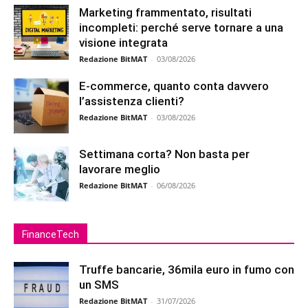
Marketing frammentato, risultati
incompleti: perché serve tornare a una
visione integrata
Redazione BitMAT
-
03/08/2026
E-commerce, quanto conta davvero
l’assistenza clienti?
Redazione BitMAT
-
03/08/2026
Settimana corta? Non basta per
lavorare meglio
Redazione BitMAT
-
06/08/2026
FinanceTech
Truffe bancarie, 36mila euro in fumo con
un SMS
Redazione BitMAT
-
31/07/2026