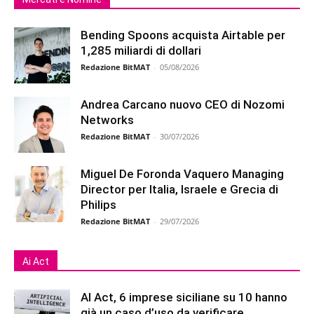
Bending Spoons acquista Airtable per
1,285 miliardi di dollari
Redazione BitMAT
-
05/08/2026
Andrea Carcano nuovo CEO di Nozomi
Networks
Redazione BitMAT
-
30/07/2026
Miguel De Foronda Vaquero Managing
Director per Italia, Israele e Grecia di
Philips
Redazione BitMAT
-
29/07/2026
Ai Act
AI Act, 6 imprese siciliane su 10 hanno
già un caso d’uso da verificare