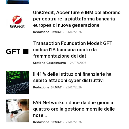
UniCredit, Accenture e IBM collaborano
per costruire la piattaforma bancaria
europea di nuova generazione
Redazione BitMAT
-
31/07/2026
Transaction Foundation Model: GFT
unifica l’IA bancaria contro la
frammentazione dei dati
Stefano Castelnuovo
-
24/07/2026
Il 41% delle istituzioni finanziarie ha
subito attacchi cyber distruttivi
Redazione BitMAT
-
23/07/2026
FAR Networks riduce da due giorni a
quattro ore la gestione mensile delle
note...
Redazione BitMAT
-
22/07/2026