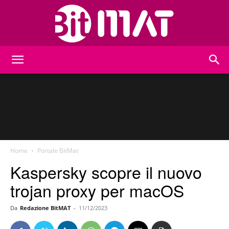
BitMat
Home
Portale BitMat
Kaspersky scopre il nuovo
trojan proxy per macOS
Da
Redazione BitMAT
-
11/12/2023