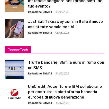
materiale scegliere per i braccialetti del
tuo evento?
Redazione BitMAT
-
05/08/2026
Just Eat Takeaway.com: in Italia il nuovo
assistente vocale con AI
Redazione BitMAT
-
03/08/2026
FinanceTech
Truffe bancarie, 36mila euro in fumo con
un SMS
Redazione BitMAT
-
31/07/2026
UniCredit, Accenture e IBM collaborano
per costruire la piattaforma bancaria
europea di nuova generazione
Redazione BitMAT
-
31/07/2026