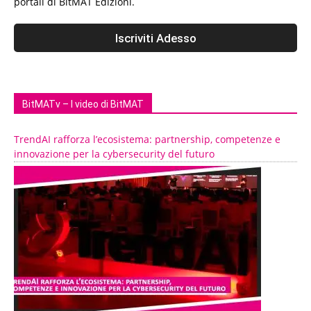
portali di BitMAT Edizioni.
BitMATv – I video di BitMAT
TrendAI rafforza l’ecosistema: partnership, competenze e
innovazione per la cybersecurity del futuro