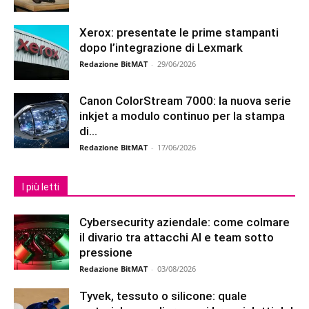
Xerox: presentate le prime stampanti
dopo l’integrazione di Lexmark
Redazione BitMAT
-
29/06/2026
Canon ColorStream 7000: la nuova serie
inkjet a modulo continuo per la stampa
di...
Redazione BitMAT
-
17/06/2026
I più letti
Cybersecurity aziendale: come colmare
il divario tra attacchi AI e team sotto
pressione
Redazione BitMAT
-
03/08/2026
Tyvek, tessuto o silicone: quale