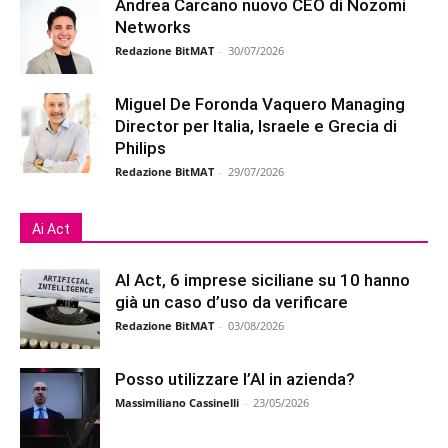
Andrea Carcano nuovo CEO di Nozomi
Networks
Redazione BitMAT
-
30/07/2026
Miguel De Foronda Vaquero Managing
Director per Italia, Israele e Grecia di
Philips
Redazione BitMAT
-
29/07/2026
Ai Act
AI Act, 6 imprese siciliane su 10 hanno
già un caso d’uso da verificare
Redazione BitMAT
-
03/08/2026
Posso utilizzare l’AI in azienda?
Massimiliano Cassinelli
-
23/05/2026