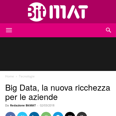
BitMat
Home
Tecnologie
Big Data, la nuova ricchezza
per le aziende
Da
Redazione BitMAT
-
02/03/2018