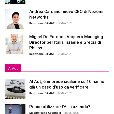
Andrea Carcano nuovo CEO di Nozomi
Networks
Redazione BitMAT
-
30/07/2026
Miguel De Foronda Vaquero Managing
Director per Italia, Israele e Grecia di
Philips
Redazione BitMAT
-
29/07/2026
Ai Act
AI Act, 6 imprese siciliane su 10 hanno
già un caso d’uso da verificare
Redazione BitMAT
-
03/08/2026
Posso utilizzare l’AI in azienda?
Massimiliano Cassinelli
-
23/05/2026