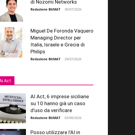
di Nozomi Networks
Redazione BitMAT
-
30/07/2026
Miguel De Foronda Vaquero
Managing Director per
Italia, Israele e Grecia di
Philips
Redazione BitMAT
-
29/07/2026
Ai Act
AI Act, 6 imprese siciliane
su 10 hanno già un caso
d’uso da verificare
Redazione BitMAT
-
03/08/2026
Posso utilizzare l’AI in