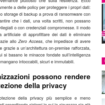
vernance piuttosto che sulla resilienza. Ecco
mente a delle policy per proteggere i propri dati:
 uno storage di backup a prova di ransomware con
antire che i dati, una volta scritti, non possano
vilegiati o con credenziali compromesse. Il modo
a artificiale di approfittare dei dati è eliminare
razie allo
, che impedisce di avere
Zero Access
e grazie a un’architettura on-premise rafforzata,
ui si basano le minacce fondate sull’intelligenza
 rimangano intoccabili, sicuri e immutabili.
izzazioni possono rendere
tezione della privacy
otezione della privacy più semplice e meno
i progettando sistemi in cui la sicurezza sia già