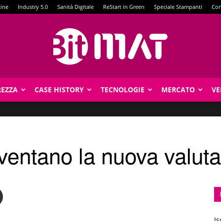
zine
Industry 5.0
Sanità Digitale
ReStart in Green
Speciale Stampanti
Con
REZZA
CASE HISTORY
TECNOLOGIE
MERCATO
VE
BitMat
iventano la nuova valuta
Is