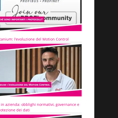
tanium: l’evoluzione del Motion Control
 in azienda: obblighi normativi, governance e
otezione dei dati