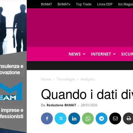
BitMAT
BitMATv
Top Trade
Linea EDP
Itis Maga
NEWS
INTERNET
SICU
Home
Tecnologie
Analytics
Quando i dati d
Da
Redazione BitMAT
-
28/01/2026