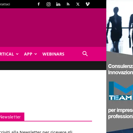
tattaci
RTICAL
APP
WEBINARS
Newsletter
criviti alla Newsletter per ricevere gli