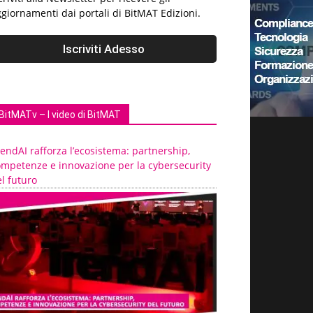
giornamenti dai portali di BitMAT Edizioni.
BitMATv – I video di BitMAT
endAI rafforza l’ecosistema: partnership,
ompetenze e innovazione per la cybersecurity
l futuro