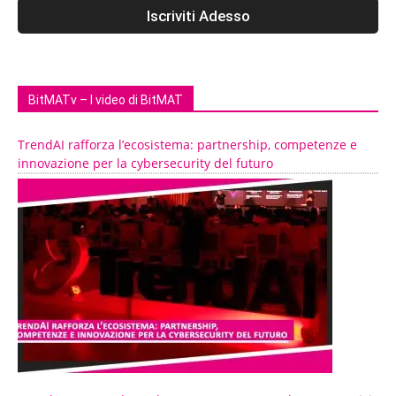
BitMATv – I video di BitMAT
TrendAI rafforza l’ecosistema: partnership, competenze e
innovazione per la cybersecurity del futuro