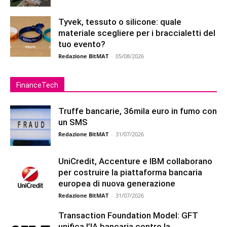
Tyvek, tessuto o silicone: quale
materiale scegliere per i braccialetti del
tuo evento?
Redazione BitMAT
-
05/08/2026
FinanceTech
Truffe bancarie, 36mila euro in fumo con
un SMS
Redazione BitMAT
-
31/07/2026
UniCredit, Accenture e IBM collaborano
per costruire la piattaforma bancaria
europea di nuova generazione
Redazione BitMAT
-
31/07/2026
Transaction Foundation Model: GFT
unifica l’IA bancaria contro la