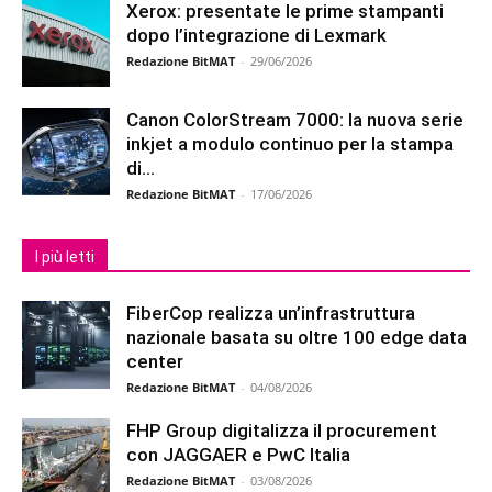
Xerox: presentate le prime stampanti
dopo l’integrazione di Lexmark
Redazione BitMAT
-
29/06/2026
Canon ColorStream 7000: la nuova serie
inkjet a modulo continuo per la stampa
di...
Redazione BitMAT
-
17/06/2026
I più letti
FiberCop realizza un’infrastruttura
nazionale basata su oltre 100 edge data
center
Redazione BitMAT
-
04/08/2026
FHP Group digitalizza il procurement
con JAGGAER e PwC Italia
Redazione BitMAT
-
03/08/2026