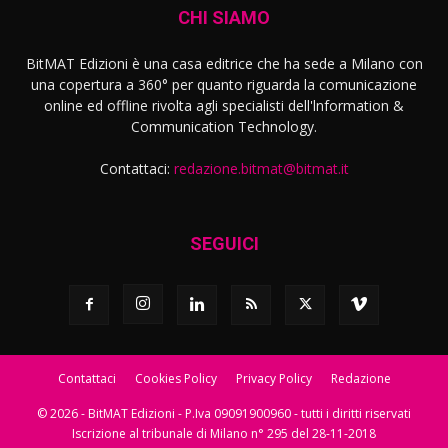
CHI SIAMO
BitMAT Edizioni è una casa editrice che ha sede a Milano con
una copertura a 360° per quanto riguarda la comunicazione
online ed offline rivolta agli specialisti dell'lnformation &
Communication Technology.
Contattaci:
redazione.bitmat@bitmat.it
SEGUICI
Contattaci
Cookies Policy
Privacy Policy
Redazione
© 2026 - BitMAT Edizioni - P.Iva 09091900960 - tutti i diritti riservati
Iscrizione al tribunale di Milano n° 295 del 28-11-2018