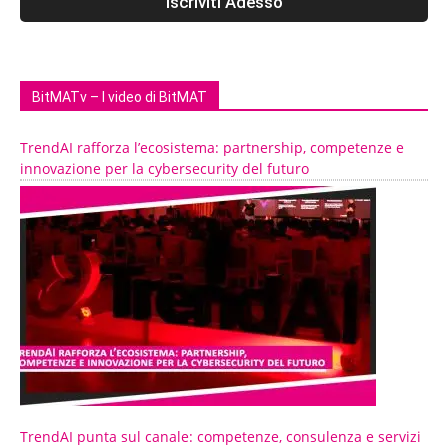
BitMATv – I video di BitMAT
TrendAI rafforza l’ecosistema: partnership, competenze e
innovazione per la cybersecurity del futuro
TrendAI punta sul canale: competenze, consulenza e servizi