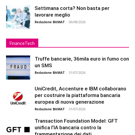
Settimana corta? Non basta per
lavorare meglio
Redazione BitMAT
-
06/08/2026
FinanceTech
Truffe bancarie, 36mila euro in fumo con
un SMS
Redazione BitMAT
-
31/07/2026
UniCredit, Accenture e IBM collaborano
per costruire la piattaforma bancaria
europea di nuova generazione
Redazione BitMAT
-
31/07/2026
Transaction Foundation Model: GFT
unifica l’IA bancaria contro la
frammentazione dei dati