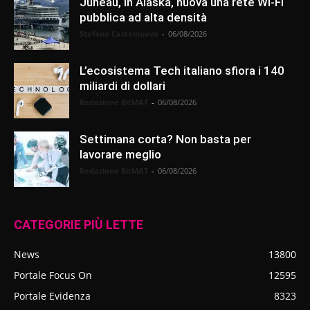
Juneau, in Alaska, nuova una rete Wi-Fi
pubblica ad alta densità
Stefano Castelnuovo
-
06/08/2026
L’ecosistema Tech italiano sfiora i 140
miliardi di dollari
Redazione BitMAT
-
06/08/2026
Settimana corta? Non basta per
lavorare meglio
Redazione BitMAT
-
06/08/2026
CATEGORIE PIÙ LETTE
News
13800
Portale Focus On
12595
Portale Evidenza
8323