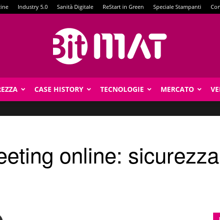
zine
Industry 5.0
Sanità Digitale
ReStart in Green
Speciale Stampanti
Con
REZZA
CASE HISTORY
TECNOLOGIE
MERCATO
VE
BitMat
eeting online: sicurezza