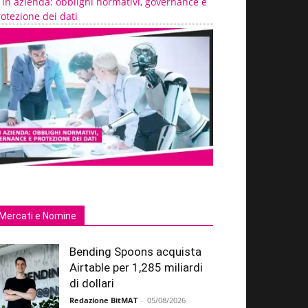
 in azienda: obblighi normativi, governance e
otezione dei dati
Mercati e Nomine
Bending Spoons acquista
Airtable per 1,285 miliardi
di dollari
Redazione BitMAT
-
05/08/2026