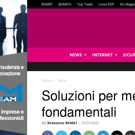
BitMAT
BitMATv
Top Trade
Linea EDP
Itis Maga
NEWS
INTERNET
SICU
Home
News
Soluzioni per m
fondamentali
Da
Redazione BitMAT
-
31/01/2022