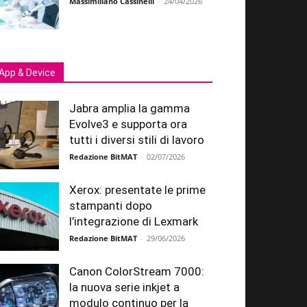
Massimiliano Cassinelli
-
24/04/2026
App & Device
Jabra amplia la gamma
Evolve3 e supporta ora
tutti i diversi stili di lavoro
Redazione BitMAT
-
02/07/2026
Xerox: presentate le prime
stampanti dopo
l’integrazione di Lexmark
Redazione BitMAT
-
29/06/2026
Canon ColorStream 7000:
la nuova serie inkjet a
modulo continuo per la