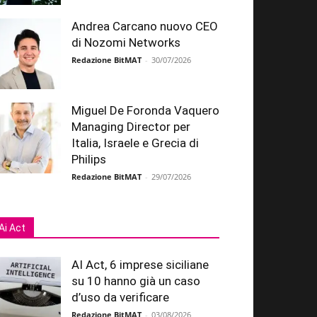
Andrea Carcano nuovo CEO
di Nozomi Networks
Redazione BitMAT
-
30/07/2026
Miguel De Foronda Vaquero
Managing Director per
Italia, Israele e Grecia di
Philips
Redazione BitMAT
-
29/07/2026
Ai Act
AI Act, 6 imprese siciliane
su 10 hanno già un caso
d’uso da verificare
Redazione BitMAT
-
03/08/2026