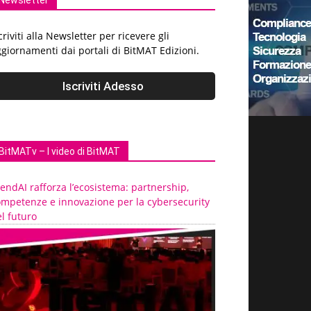
Newsletter
criviti alla Newsletter per ricevere gli
giornamenti dai portali di BitMAT Edizioni.
BitMATv – I video di BitMAT
endAI rafforza l’ecosistema: partnership,
ompetenze e innovazione per la cybersecurity
l futuro