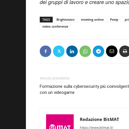
dei gruppi di lavoro e creare uno spazio 
TAGS
Brightvision
meeting online
Pexip
pr
video conferenze
Articolo precedente
Formazione sulla cybersecurity più coinvolgen
con un videogame
Redazione BitMAT
https://www.bitmat.it/