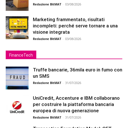
Redazione BitMAT
-
03/08/2026
Marketing frammentato, risultati
incompleti: perché serve tornare a una
visione integrata
Redazione BitMAT
-
03/08/2026
FinanceTech
Truffe bancarie, 36mila euro in fumo con
un SMS
Redazione BitMAT
-
31/07/2026
UniCredit, Accenture e IBM collaborano
per costruire la piattaforma bancaria
europea di nuova generazione
Redazione BitMAT
-
31/07/2026