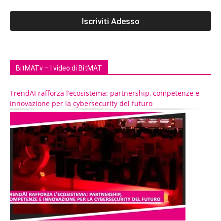
BitMATv – I video di BitMAT
TrendAI rafforza l’ecosistema: partnership, competenze e
innovazione per la cybersecurity del futuro