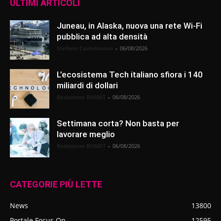
ULTIMI ARTICOLI
Juneau, in Alaska, nuova una rete Wi-Fi
pubblica ad alta densità
Stefano Castelnuovo
-
06/08/2026
L’ecosistema Tech italiano sfiora i 140
miliardi di dollari
Redazione BitMAT
-
06/08/2026
Settimana corta? Non basta per
lavorare meglio
Redazione BitMAT
-
06/08/2026
CATEGORIE PIÙ LETTE
News
13800
Portale Focus On
12595