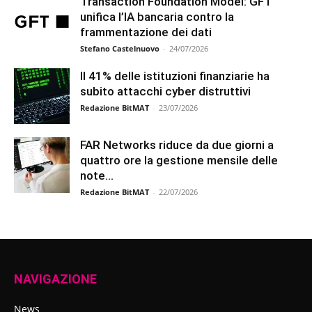
Transaction Foundation Model: GFT
unifica l’IA bancaria contro la
frammentazione dei dati
Stefano Castelnuovo
-
24/07/2026
Il 41% delle istituzioni finanziarie ha
subito attacchi cyber distruttivi
Redazione BitMAT
-
23/07/2026
FAR Networks riduce da due giorni a
quattro ore la gestione mensile delle
note...
Redazione BitMAT
-
22/07/2026
NAVIGAZIONE
News