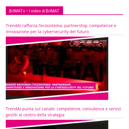
BitMATv – I video di BitMAT
TrendAI rafforza l’ecosistema: partnership, competenze e
innovazione per la cybersecurity del futuro
TrendAI punta sul canale: competenze, consulenza e servizi
gestiti al centro della strategia