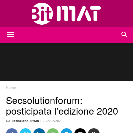
BitMat
Home
Secsolutionforum:
posticipata l’edizione 2020
Da
Redazione BitMAT
-
28/02/2020