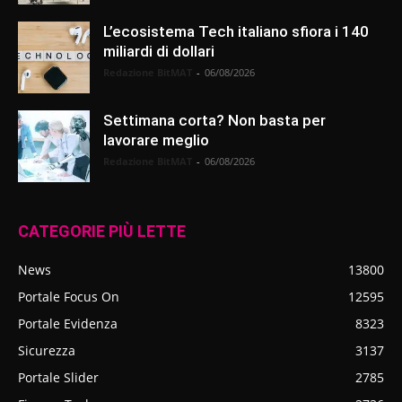
L’ecosistema Tech italiano sfiora i 140
miliardi di dollari
Redazione BitMAT
-
06/08/2026
Settimana corta? Non basta per
lavorare meglio
Redazione BitMAT
-
06/08/2026
CATEGORIE PIÙ LETTE
News
13800
Portale Focus On
12595
Portale Evidenza
8323
Sicurezza
3137
Portale Slider
2785