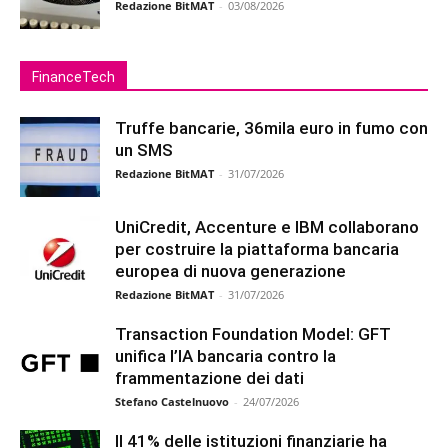
Redazione BitMAT
-
03/08/2026
FinanceTech
Truffe bancarie, 36mila euro in fumo con
un SMS
Redazione BitMAT
-
31/07/2026
UniCredit, Accenture e IBM collaborano
per costruire la piattaforma bancaria
europea di nuova generazione
Redazione BitMAT
-
31/07/2026
Transaction Foundation Model: GFT
unifica l’IA bancaria contro la
frammentazione dei dati
Stefano Castelnuovo
-
24/07/2026
Il 41% delle istituzioni finanziarie ha