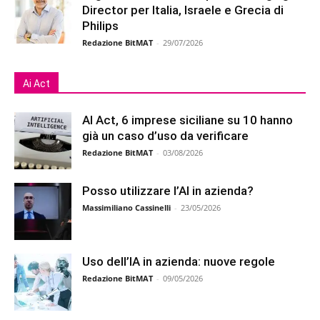
Director per Italia, Israele e Grecia di
Philips
Redazione BitMAT
-
29/07/2026
Ai Act
AI Act, 6 imprese siciliane su 10 hanno
già un caso d’uso da verificare
Redazione BitMAT
-
03/08/2026
Posso utilizzare l’AI in azienda?
Massimiliano Cassinelli
-
23/05/2026
Uso dell’IA in azienda: nuove regole
Redazione BitMAT
-
09/05/2026