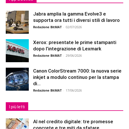
Jabra amplia la gamma Evolve3 e
supporta ora tutti i diversi stili di lavoro
Redazione BitMAT
-
02/07/2026
Xerox: presentate le prime stampanti
dopo l’integrazione di Lexmark
Redazione BitMAT
-
29/06/2026
Canon ColorStream 7000: la nuova serie
inkjet a modulo continuo per la stampa
di...
Redazione BitMAT
-
17/06/2026
I più letti
AI nel credito digitale: tre promesse
concrete e tre miti da sfatare