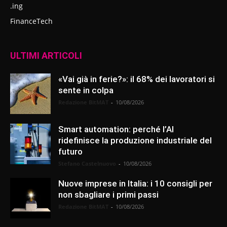
.ing
FinanceTech
ULTIMI ARTICOLI
«Vai già in ferie?»: il 68% dei lavoratori si
sente in colpa
Redazione BitMAT
-
10/08/2026
Smart automation: perché l’AI
ridefinisce la produzione industriale del
futuro
Stefano Castelnuovo
-
10/08/2026
Nuove imprese in Italia: i 10 consigli per
non sbagliare i primi passi
Redazione BitMAT
-
10/08/2026