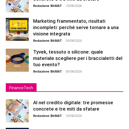
Redazione BitMAT
-
10/08/2026
Marketing frammentato, risultati
incompleti: perché serve tornare a una
visione integrata
Redazione BitMAT
-
03/08/2026
Tyvek, tessuto o silicone: quale
materiale scegliere per i braccialetti del
tuo evento?
Redazione BitMAT
-
05/08/2026
FinanceTech
AI nel credito digitale: tre promesse
concrete e tre miti da sfatare
Redazione BitMAT
-
10/08/2026