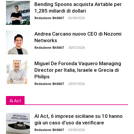
Bending Spoons acquista Airtable per
1,285 miliardi di dollari
Redazione BitMAT
-
05/08/2026
Andrea Carcano nuovo CEO di Nozomi
Networks
Redazione BitMAT
-
30/07/2026
Miguel De Foronda Vaquero Managing
Director per Italia, Israele e Grecia di
Philips
Redazione BitMAT
-
29/07/2026
Ai Act
AI Act, 6 imprese siciliane su 10 hanno
già un caso d’uso da verificare
Redazione BitMAT
-
03/08/2026