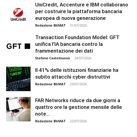
UniCredit, Accenture e IBM collaborano
per costruire la piattaforma bancaria
europea di nuova generazione
Redazione BitMAT
-
31/07/2026
Transaction Foundation Model: GFT
unifica l’IA bancaria contro la
frammentazione dei dati
Stefano Castelnuovo
-
24/07/2026
Il 41% delle istituzioni finanziarie ha
subito attacchi cyber distruttivi
Redazione BitMAT
-
23/07/2026
FAR Networks riduce da due giorni a
quattro ore la gestione mensile delle
note...
Redazione BitMAT
-
22/07/2026