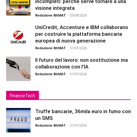
incompleti: perché serve tornare a una
visione integrata
Redazione BitMAT
-
03/08/2026
UniCredit, Accenture e IBM collaborano
per costruire la piattaforma bancaria
europea di nuova generazione
Redazione BitMAT
-
31/07/2026
Il futuro del lavoro: non sostituzione ma
collaborazione con l’IA
Redazione BitMAT
-
31/07/2026
FinanceTech
Truffe bancarie, 36mila euro in fumo con
un SMS
Redazione BitMAT
-
31/07/2026