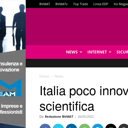
BitMAT
BitMATv
Top Trade
Linea EDP
Itis Maga
NEWS
INTERNET
SICU
Home
News
Italia poco inno
scientifica
Da
Redazione BitMAT
-
26/05/2022