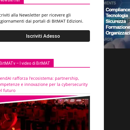
Newsletter
criviti alla Newsletter per ricevere gli
giornamenti dai portali di BitMAT Edizioni.
BitMATv – I video di BitMAT
endAI rafforza l’ecosistema: partnership,
ompetenze e innovazione per la cybersecurity
l futuro