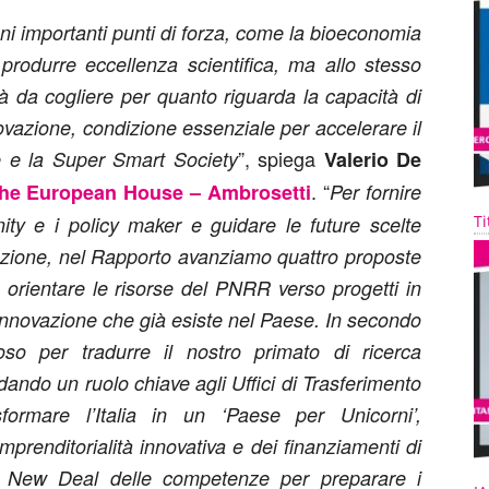
ni importanti punti di forza, come la bioeconomia
i produrre eccellenza scientifica, ma allo stesso
à da cogliere per quanto riguarda la capacità di
ovazione, condizione essenziale per accelerare il
”, spiega
e e la Super Smart Society
Valerio De
. “
he European House – Ambrosetti
Per fornire
Ti
y e i policy maker e guidare le future scelte
azione, nel Rapporto avanziamo quattro proposte
 orientare le risorse del PNRR verso progetti in
 innovazione che già esiste nel Paese. In secondo
so per tradurre il nostro primato di ricerca
idando un ruolo chiave agli Uffici di Trasferimento
formare l’Italia in un ‘Paese per Unicorni’,
renditorialità innovativa e dei finanziamenti di
un New Deal delle competenze per preparare i