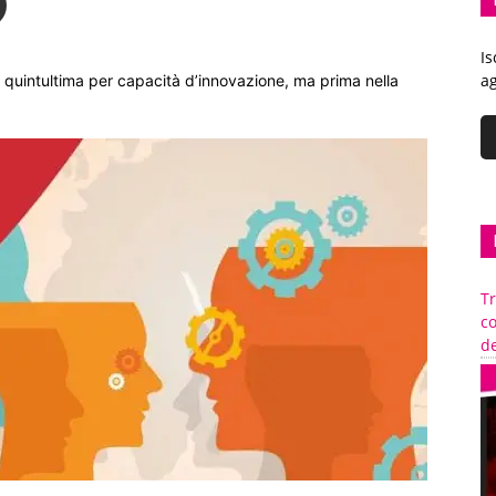
Is
ag
è quintultima per capacità d’innovazione, ma prima nella
Tr
c
de