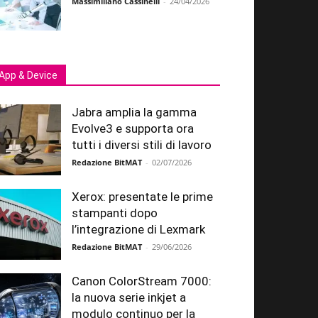
Massimiliano Cassinelli
-
24/04/2026
App & Device
Jabra amplia la gamma
Evolve3 e supporta ora
tutti i diversi stili di lavoro
Redazione BitMAT
-
02/07/2026
Xerox: presentate le prime
stampanti dopo
l’integrazione di Lexmark
Redazione BitMAT
-
29/06/2026
Canon ColorStream 7000:
la nuova serie inkjet a
modulo continuo per la