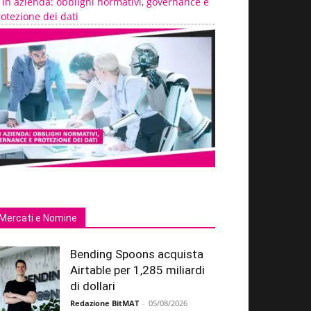
 in azienda: obblighi normativi, governance e
otezione dei dati
Mercati e Nomine
Bending Spoons acquista
Airtable per 1,285 miliardi
di dollari
Redazione BitMAT
-
05/08/2026