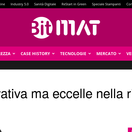
zine
Industry 5.0
Sanità Digitale
ReStart in Green
Speciale Stampanti
Con
REZZA
CASE HISTORY
TECNOLOGIE
MERCATO
VE
BitMat
vativa ma eccelle nella 