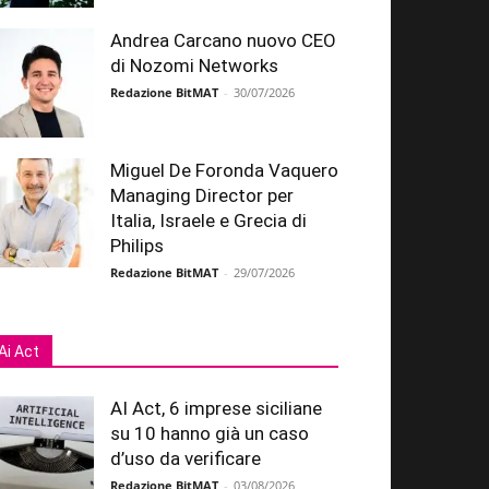
Andrea Carcano nuovo CEO
di Nozomi Networks
Redazione BitMAT
-
30/07/2026
Miguel De Foronda Vaquero
Managing Director per
Italia, Israele e Grecia di
Philips
Redazione BitMAT
-
29/07/2026
Ai Act
AI Act, 6 imprese siciliane
su 10 hanno già un caso
d’uso da verificare
Redazione BitMAT
-
03/08/2026