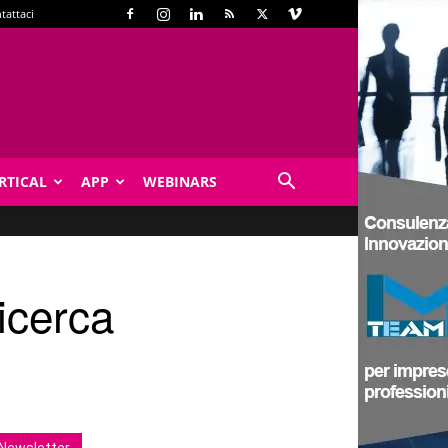
tattaci
RTICAL
APP
WEBINARS
ricerca