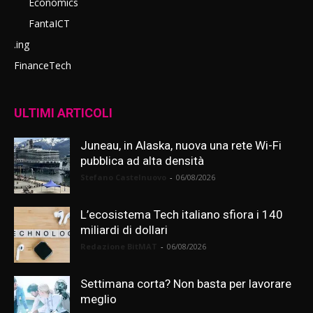
Economics
FantaICT
.ing
FinanceTech
ULTIMI ARTICOLI
Juneau, in Alaska, nuova una rete Wi-Fi
pubblica ad alta densità
Stefano Castelnuovo
-
06/08/2026
L’ecosistema Tech italiano sfiora i 140
miliardi di dollari
Redazione BitMAT
-
06/08/2026
Settimana corta? Non basta per lavorare
meglio