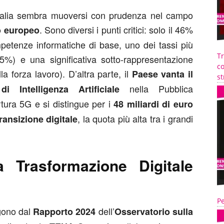
l’Italia sembra muoversi con prudenza nel campo
. Sono diversi i punti critici: solo il 46%
lo europeo
ompetenze informatiche di base, uno dei tassi più
T
1,5%) e una significativa sotto-rappresentazione
co
la forza lavoro). D’altra parte, il
Paese vanta il
st
nella Pubblica
i Intelligenza Artificiale
tura 5G e si distingue per i
48 miliardi di euro
, la quota più alta tra i grandi
transizione digitale
la Trasformazione Digitale
Pe
gono dal
dell’
Rapporto 2024
Osservatorio sulla