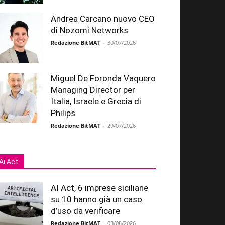
Andrea Carcano nuovo CEO
di Nozomi Networks
Redazione BitMAT
-
30/07/2026
Miguel De Foronda Vaquero
Managing Director per
Italia, Israele e Grecia di
Philips
Redazione BitMAT
-
29/07/2026
Ai Act
AI Act, 6 imprese siciliane
su 10 hanno già un caso
d’uso da verificare
Redazione BitMAT
-
03/08/2026