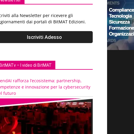
Newsletter
criviti alla Newsletter per ricevere gli
giornamenti dai portali di BitMAT Edizioni.
BitMATv – I video di BitMAT
endAI rafforza l’ecosistema: partnership,
ompetenze e innovazione per la cybersecurity
l futuro