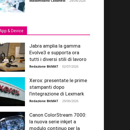
Massimiliano Cassinelli
-
24/04/2026
App & Device
Jabra amplia la gamma
Evolve3 e supporta ora
tutti i diversi stili di lavoro
Redazione BitMAT
-
02/07/2026
Xerox: presentate le prime
stampanti dopo
l’integrazione di Lexmark
Redazione BitMAT
-
29/06/2026
Canon ColorStream 7000:
la nuova serie inkjet a
modulo continuo per la