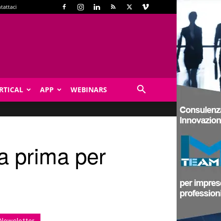
tattaci
RTICAL
APP
WEBINARS
ma prima per