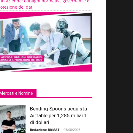
 in azienda: obblighi normativi, governance e
otezione dei dati
Mercati e Nomine
Bending Spoons acquista
Airtable per 1,285 miliardi
di dollari
Redazione BitMAT
-
05/08/2026