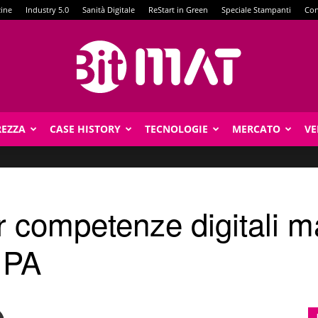
zine
Industry 5.0
Sanità Digitale
ReStart in Green
Speciale Stampanti
Con
REZZA
CASE HISTORY
TECNOLOGIE
MERCATO
VE
BitMat
er competenze digitali 
a PA