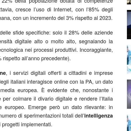
l 22% della popolazione dotata di competenze
ttavia, cresce l’uso di Internet, con l’85% degli
imana, con un incremento del 3% rispetto al 2023.
delle sfide specifiche: solo il 28% delle aziende
tensità digitale alto o molto alto, segnalando la
ecnologica nei processi produttivi. Incoraggiante,
 rispetto all’anno precedente).
, i servizi digitali offerti a cittadini e imprese
one
gli italiani interagisce online con la PA, un dato
 media europea. È evidente che, nonostante i
per colmare il divario digitale e rendere l’Italia
le europeo. Emerge però un dato rilevante: in
 numero di sperimentazioni totali dell’
intelligenza
 progetti implementati.