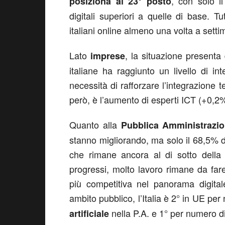
, con solo i
posiziona al 23° posto
digitali superiori a quelle di base. Tu
italiani online almeno una volta a sett
Lato
, la situazione presenta 
imprese
italiane ha raggiunto un livello di in
necessità di rafforzare l’integrazione t
però, è l’aumento di esperti ICT (+0,2%
Quanto alla
Pubblica Amministrazi
stanno migliorando, ma solo il 68,5% de
che rimane ancora al di sotto della
progressi, molto lavoro rimane da fare 
più competitiva nel panorama digita
ambito pubblico, l’Italia è 2° in UE per
nella P.A. e 1° per numero di
artificiale