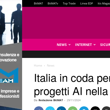
BitMAT
BitMATv
Top Trade
Linea EDP
Itis Maga
NEWS
INTERNET
SICU
Home
News
Italia in coda p
progetti AI nell
Da
Redazione BitMAT
-
29/11/2024