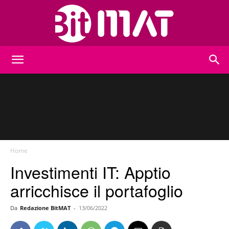
BitMat
Home
Investimenti IT: Apptio
arricchisce il portafoglio
Da
Redazione BitMAT
-
13/06/2022