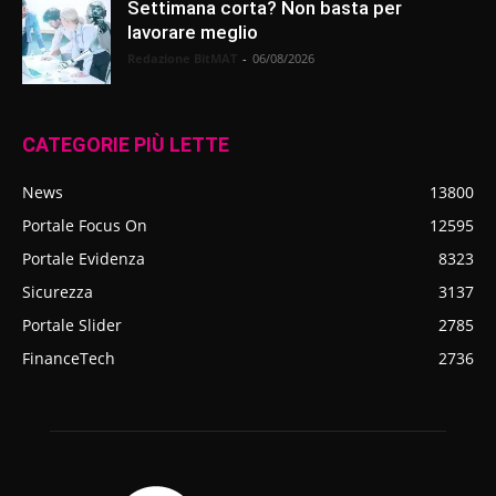
Settimana corta? Non basta per
lavorare meglio
Redazione BitMAT
-
06/08/2026
CATEGORIE PIÙ LETTE
News
13800
Portale Focus On
12595
Portale Evidenza
8323
Sicurezza
3137
Portale Slider
2785
FinanceTech
2736