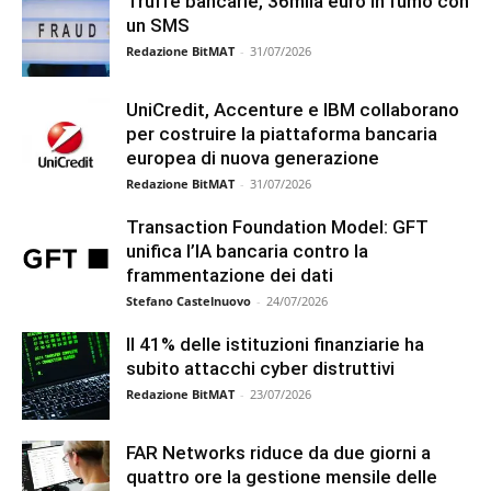
Truffe bancarie, 36mila euro in fumo con
un SMS
Redazione BitMAT
-
31/07/2026
UniCredit, Accenture e IBM collaborano
per costruire la piattaforma bancaria
europea di nuova generazione
Redazione BitMAT
-
31/07/2026
Transaction Foundation Model: GFT
unifica l’IA bancaria contro la
frammentazione dei dati
Stefano Castelnuovo
-
24/07/2026
Il 41% delle istituzioni finanziarie ha
subito attacchi cyber distruttivi
Redazione BitMAT
-
23/07/2026
FAR Networks riduce da due giorni a
quattro ore la gestione mensile delle