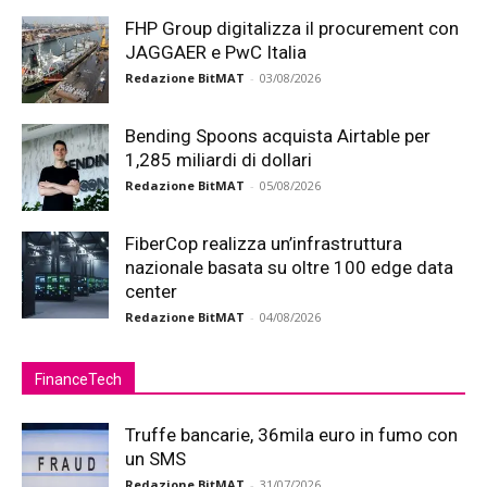
FHP Group digitalizza il procurement con
JAGGAER e PwC Italia
Redazione BitMAT
-
03/08/2026
Bending Spoons acquista Airtable per
1,285 miliardi di dollari
Redazione BitMAT
-
05/08/2026
FiberCop realizza un’infrastruttura
nazionale basata su oltre 100 edge data
center
Redazione BitMAT
-
04/08/2026
FinanceTech
Truffe bancarie, 36mila euro in fumo con
un SMS
Redazione BitMAT
-
31/07/2026