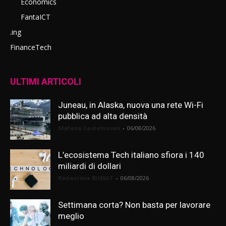
Economics
FantaICT
.ing
FinanceTech
ULTIMI ARTICOLI
Juneau, in Alaska, nuova una rete Wi-Fi
pubblica ad alta densità
Stefano Castelnuovo
-
06/08/2026
L’ecosistema Tech italiano sfiora i 140
miliardi di dollari
Redazione BitMAT
-
06/08/2026
Settimana corta? Non basta per lavorare
meglio