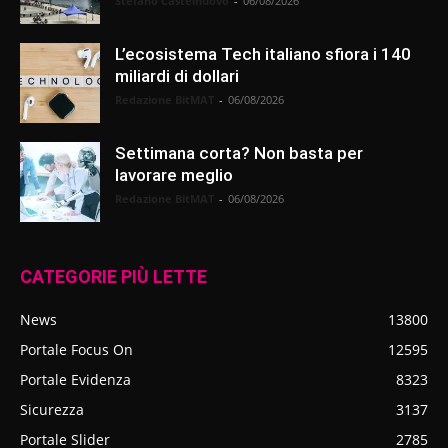
Stefano Castelnuovo
-
06/08/2026
L’ecosistema Tech italiano sfiora i 140
miliardi di dollari
Redazione BitMAT
-
06/08/2026
Settimana corta? Non basta per
lavorare meglio
Redazione BitMAT
-
06/08/2026
CATEGORIE PIÙ LETTE
News
13800
Portale Focus On
12595
Portale Evidenza
8323
Sicurezza
3137
Portale Slider
2785