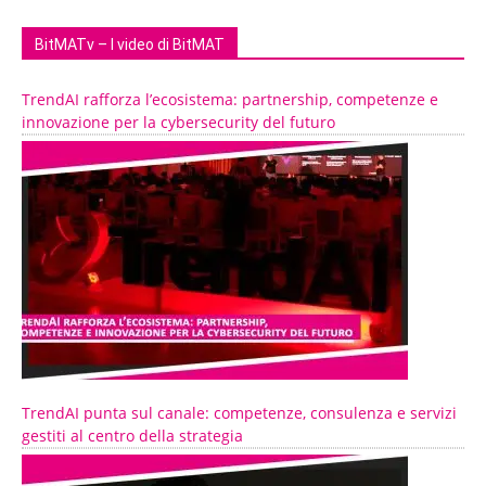
BitMATv – I video di BitMAT
TrendAI rafforza l’ecosistema: partnership, competenze e
innovazione per la cybersecurity del futuro
TrendAI punta sul canale: competenze, consulenza e servizi
gestiti al centro della strategia