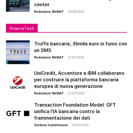
center
Redazione BitMAT
-
04/08/2026
FinanceTech
Truffe bancarie, 36mila euro in fumo con
un SMS
Redazione BitMAT
-
31/07/2026
UniCredit, Accenture e IBM collaborano
per costruire la piattaforma bancaria
europea di nuova generazione
Redazione BitMAT
-
31/07/2026
Transaction Foundation Model: GFT
unifica l’IA bancaria contro la
frammentazione dei dati
Stefano Castelnuovo
-
24/07/2026