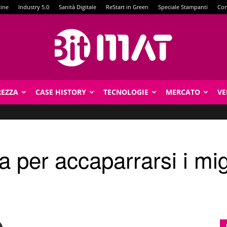
zine
Industry 5.0
Sanità Digitale
ReStart in Green
Speciale Stampanti
Con
REZZA
CASE HISTORY
TECNOLOGIE
MERCATO
VE
BitMat
a per accaparrarsi i migl