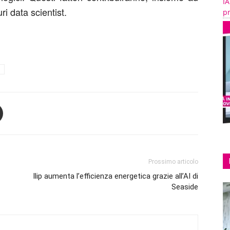
IA
ri data scientist.
pr
Prossimo articolo
Ilip aumenta l’efficienza energetica grazie all’AI di
Seaside