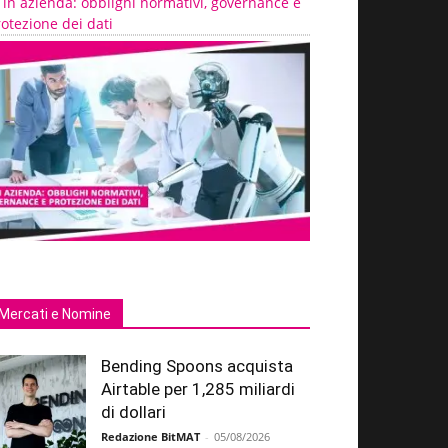
 in azienda: obblighi normativi, governance e
otezione dei dati
Mercati e Nomine
Bending Spoons acquista
Airtable per 1,285 miliardi
di dollari
Redazione BitMAT
-
05/08/2026