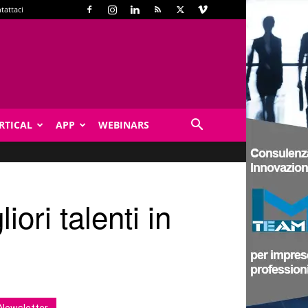
tattaci
RTICAL
APP
WEBINARS
iori talenti in