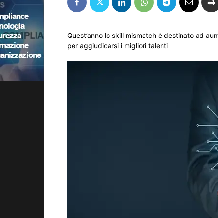
Quest’anno lo skill mismatch è destinato ad au
per aggiudicarsi i migliori talenti