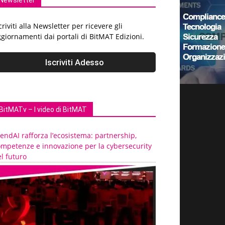
Newsletter
criviti alla Newsletter per ricevere gli
giornamenti dai portali di BitMAT Edizioni.
BitMATv – I video di BitMAT
endAI rafforza l’ecosistema: partnership,
ompetenze e innovazione per la cybersecurity
l futuro