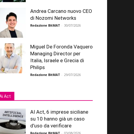
Andrea Carcano nuovo CEO
di Nozomi Networks
Redazione BitMAT
-
30/07/2026
Miguel De Foronda Vaquero
Managing Director per
Italia, Israele e Grecia di
Philips
Redazione BitMAT
-
29/07/2026
Ai Act
AI Act, 6 imprese siciliane
su 10 hanno già un caso
d’uso da verificare
Redazione BitMAT
-
03/08/2026