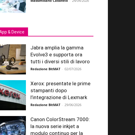
Massimiliano Cassinelli
-
24/04/2026
App & Device
Jabra amplia la gamma
Evolve3 e supporta ora
tutti i diversi stili di lavoro
Redazione BitMAT
-
02/07/2026
Xerox: presentate le prime
stampanti dopo
l’integrazione di Lexmark
Redazione BitMAT
-
29/06/2026
Canon ColorStream 7000:
la nuova serie inkjet a
modulo continuo per la