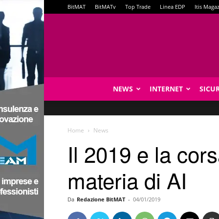
BitMAT
BitMATv
Top Trade
Linea EDP
Itis Maga
NEWS
INTERNET
SICU
Home
News
Il 2019 e la cors
materia di AI
Da
Redazione BitMAT
-
04/01/2019