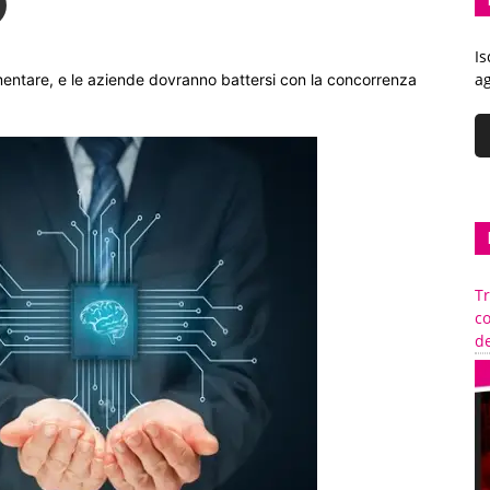
Is
ag
mentare, e le aziende dovranno battersi con la concorrenza
Tr
c
de