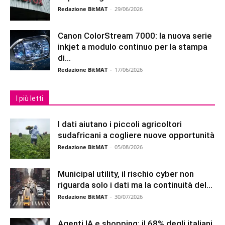
Redazione BitMAT
-
29/06/2026
Canon ColorStream 7000: la nuova serie
inkjet a modulo continuo per la stampa
di...
Redazione BitMAT
-
17/06/2026
I più letti
I dati aiutano i piccoli agricoltori
sudafricani a cogliere nuove opportunità
Redazione BitMAT
-
05/08/2026
Municipal utility, il rischio cyber non
riguarda solo i dati ma la continuità del...
Redazione BitMAT
-
30/07/2026
Agenti IA e shopping: il 68% degli italiani