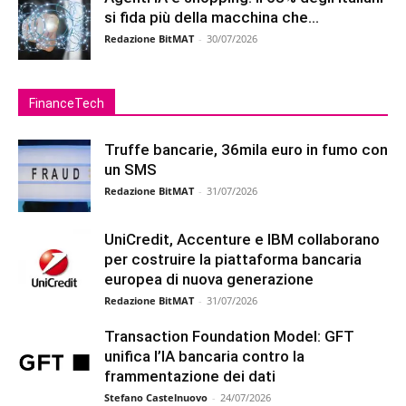
si fida più della macchina che...
Redazione BitMAT
-
30/07/2026
FinanceTech
Truffe bancarie, 36mila euro in fumo con
un SMS
Redazione BitMAT
-
31/07/2026
UniCredit, Accenture e IBM collaborano
per costruire la piattaforma bancaria
europea di nuova generazione
Redazione BitMAT
-
31/07/2026
Transaction Foundation Model: GFT
unifica l’IA bancaria contro la
frammentazione dei dati
Stefano Castelnuovo
-
24/07/2026