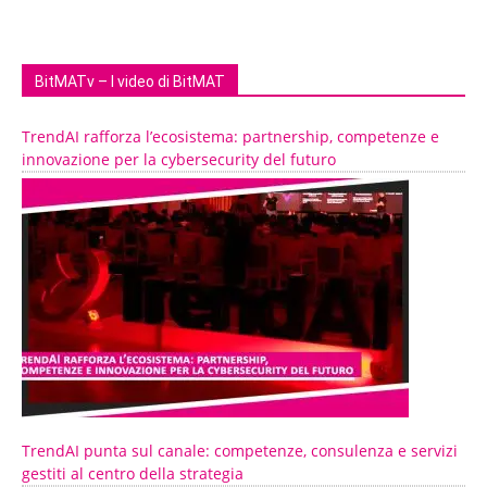
BitMATv – I video di BitMAT
TrendAI rafforza l’ecosistema: partnership, competenze e
innovazione per la cybersecurity del futuro
TrendAI punta sul canale: competenze, consulenza e servizi
gestiti al centro della strategia