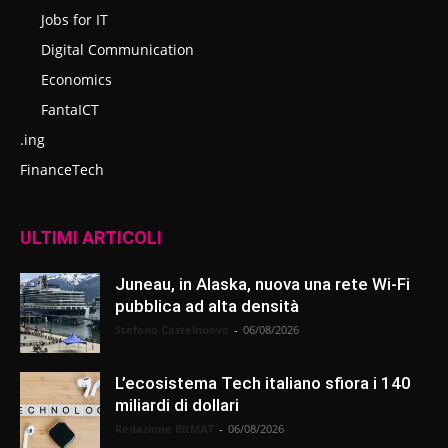
Jobs for IT
Digital Communication
Economics
FantaICT
.ing
FinanceTech
ULTIMI ARTICOLI
Juneau, in Alaska, nuova una rete Wi-Fi
pubblica ad alta densità
Stefano Castelnuovo
-
06/08/2026
L’ecosistema Tech italiano sfiora i 140
miliardi di dollari
Redazione BitMAT
-
06/08/2026