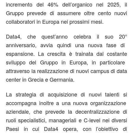
incremento
del 46% de
ll’
organico nel 2025, il
Gruppo prevede di assumere oltre cento nuovi
collaboratori in Europa nei prossimi mesi
.
Data4, che quest’anno celebra il
suo
20°
anniversario, avvia
quindi
una
nuova fase
di
espansione. La crescita è trainata dal co
stante
sviluppo del Gruppo in Europa, in particolare
attraverso la realizzazione di nuovi campus
di
data
center in Grecia e Germania
.
La strategia
di acquisizione d
i nuovi
talenti
si
accompagna
inoltre
a una nuova organizza
zione
aziendale
, che prevede la decentralizzazione di
ruoli specialistici, manageriali
e
C-
level
nei diversi
Paesi in cui Data4 opera, con l’obiettivo di