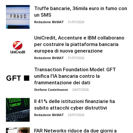
Truffe bancarie, 36mila euro in fumo con
un SMS
Redazione BitMAT
-
31/07/2026
UniCredit, Accenture e IBM collaborano
per costruire la piattaforma bancaria
europea di nuova generazione
Redazione BitMAT
-
31/07/2026
Transaction Foundation Model: GFT
unifica l’IA bancaria contro la
frammentazione dei dati
Stefano Castelnuovo
-
24/07/2026
Il 41% delle istituzioni finanziarie ha
subito attacchi cyber distruttivi
Redazione BitMAT
-
23/07/2026
FAR Networks riduce da due giorni a