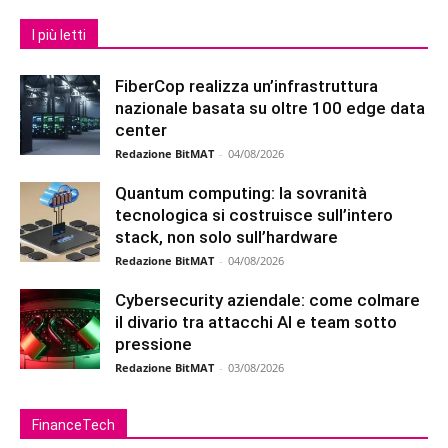
I più letti
FiberCop realizza un’infrastruttura
nazionale basata su oltre 100 edge data
center
Redazione BitMAT
-
04/08/2026
Quantum computing: la sovranità
tecnologica si costruisce sull’intero
stack, non solo sull’hardware
Redazione BitMAT
-
04/08/2026
Cybersecurity aziendale: come colmare
il divario tra attacchi AI e team sotto
pressione
Redazione BitMAT
-
03/08/2026
FinanceTech