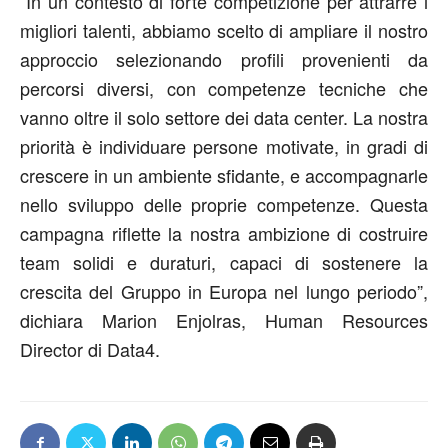
“In un contesto di forte competizione per attrarre
i
migliori
talenti, abbiamo scelto di ampliare il nostro
approccio selezionando profili provenienti da
percorsi diversi, con competenze tecniche
che
vanno oltre i
l solo settore dei data center. La nostra
priorità è individuare persone motivate,
in gradi di
crescere in un ambiente
sfidante
, e accompagnarle
nello sviluppo delle
proprie
competenze. Questa
campagna riflette la nostra ambizione di costruire
team solidi e duraturi
,
capaci di
sostenere la
crescita del Gruppo in Europa
nel lungo periodo
”
,
dichiara
Marion Enjolras, Human
Resources
Director
di
Data4.