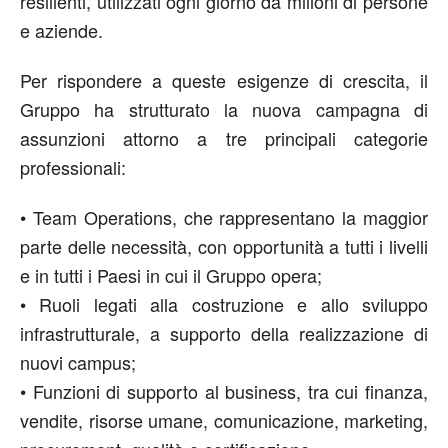
resilienti
, utilizzati ogni giorno da milioni di persone
e aziende
.
Per rispondere a queste
esigenze di crescita
, il
Gruppo
ha
struttura
to
la nuova campagna
di
assunzioni
attorno a tre principali categorie
professionali
:
•
T
eam Operations,
che rappresentano la maggior
parte delle
necessità
, con opportunità a tutti i livelli
e in tutti i Paesi in cui il Gruppo opera;
•
R
uoli legati alla costruzione
e allo sviluppo
infrastrutturale
,
a supporto dell
a realizzazione di
nuovi campus;
•
F
unzioni di supporto al business,
tra cui finanza,
vendite, risorse umane, comunicazione, marketing,