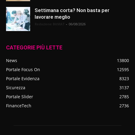
Settimana corta? Non basta per
lavorare meglio
Redazione BitMAT
-
06/08/2026
CATEGORIE PIÙ LETTE
News
13800
Portale Focus On
12595
Portale Evidenza
8323
Sicurezza
3137
Portale Slider
2785
FinanceTech
2736