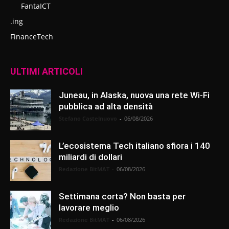
FantaICT
.ing
FinanceTech
ULTIMI ARTICOLI
Juneau, in Alaska, nuova una rete Wi-Fi
pubblica ad alta densità
Stefano Castelnuovo
-
06/08/2026
L’ecosistema Tech italiano sfiora i 140
miliardi di dollari
Redazione BitMAT
-
06/08/2026
Settimana corta? Non basta per
lavorare meglio
Redazione BitMAT
-
06/08/2026