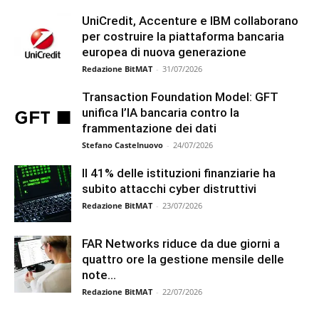
UniCredit, Accenture e IBM collaborano
per costruire la piattaforma bancaria
europea di nuova generazione
Redazione BitMAT
-
31/07/2026
Transaction Foundation Model: GFT
unifica l’IA bancaria contro la
frammentazione dei dati
Stefano Castelnuovo
-
24/07/2026
Il 41% delle istituzioni finanziarie ha
subito attacchi cyber distruttivi
Redazione BitMAT
-
23/07/2026
FAR Networks riduce da due giorni a
quattro ore la gestione mensile delle
note...
Redazione BitMAT
-
22/07/2026