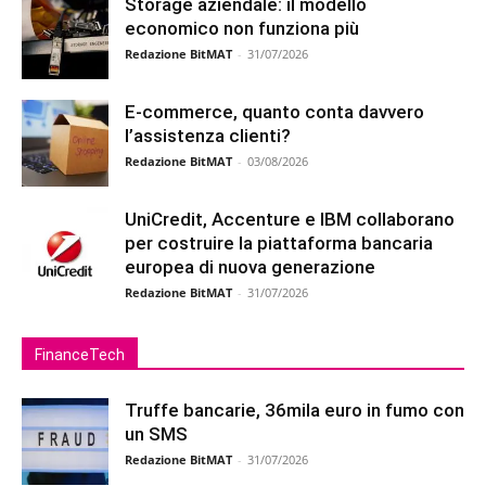
Storage aziendale: il modello
economico non funziona più
Redazione BitMAT
-
31/07/2026
E-commerce, quanto conta davvero
l’assistenza clienti?
Redazione BitMAT
-
03/08/2026
UniCredit, Accenture e IBM collaborano
per costruire la piattaforma bancaria
europea di nuova generazione
Redazione BitMAT
-
31/07/2026
FinanceTech
Truffe bancarie, 36mila euro in fumo con
un SMS
Redazione BitMAT
-
31/07/2026