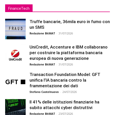
FinanceTech
Truffe bancarie, 36mila euro in fumo con
un SMS
Redazione BitMAT
-
31/07/2026
UniCredit, Accenture e IBM collaborano
per costruire la piattaforma bancaria
europea di nuova generazione
Redazione BitMAT
-
31/07/2026
Transaction Foundation Model: GFT
unifica l’IA bancaria contro la
frammentazione dei dati
Stefano Castelnuovo
-
24/07/2026
Il 41% delle istituzioni finanziarie ha
subito attacchi cyber distruttivi
Redazione BitMAT
-
23/07/2026