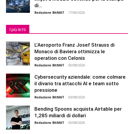
di...
Redazione BitMAT
-
17/06/2026
I più letti
L’Aeroporto Franz Josef Strauss di
Monaco di Baviera ottimizza le
operation con Celonis
Redazione BitMAT
-
05/08/2026
Cybersecurity aziendale: come colmare
il divario tra attacchi AI e team sotto
pressione
Redazione BitMAT
-
03/08/2026
Bending Spoons acquista Airtable per
1,285 miliardi di dollari
Redazione BitMAT
-
05/08/2026