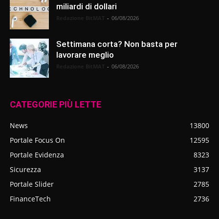
miliardi di dollari
Redazione BitMAT
-
06/08/2026
Settimana corta? Non basta per
lavorare meglio
Redazione BitMAT
-
06/08/2026
CATEGORIE PIÙ LETTE
News
13800
Portale Focus On
12595
Portale Evidenza
8323
Sicurezza
3137
Portale Slider
2785
FinanceTech
2736