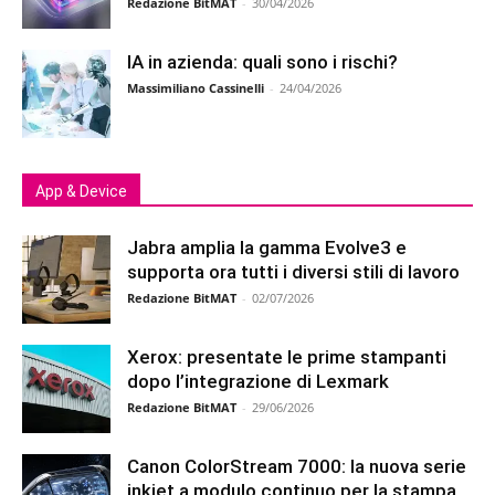
Redazione BitMAT
-
30/04/2026
IA in azienda: quali sono i rischi?
Massimiliano Cassinelli
-
24/04/2026
App & Device
Jabra amplia la gamma Evolve3 e
supporta ora tutti i diversi stili di lavoro
Redazione BitMAT
-
02/07/2026
Xerox: presentate le prime stampanti
dopo l’integrazione di Lexmark
Redazione BitMAT
-
29/06/2026
Canon ColorStream 7000: la nuova serie
inkjet a modulo continuo per la stampa