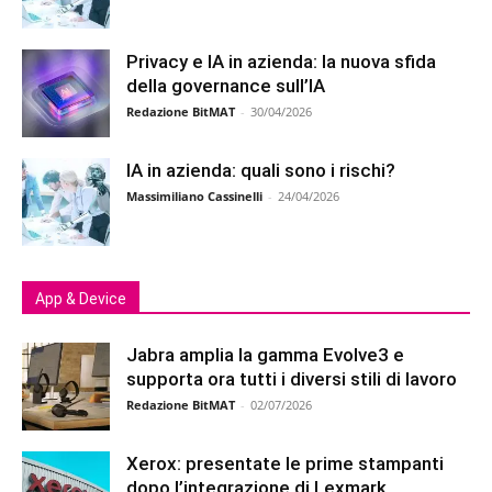
Privacy e IA in azienda: la nuova sfida
della governance sull’IA
Redazione BitMAT
-
30/04/2026
IA in azienda: quali sono i rischi?
Massimiliano Cassinelli
-
24/04/2026
App & Device
Jabra amplia la gamma Evolve3 e
supporta ora tutti i diversi stili di lavoro
Redazione BitMAT
-
02/07/2026
Xerox: presentate le prime stampanti
dopo l’integrazione di Lexmark