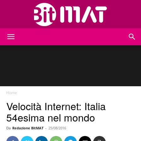
BitMat
Home
Velocità Internet: Italia
54esima nel mondo
Da
Redazione BitMAT
-
25/08/2016