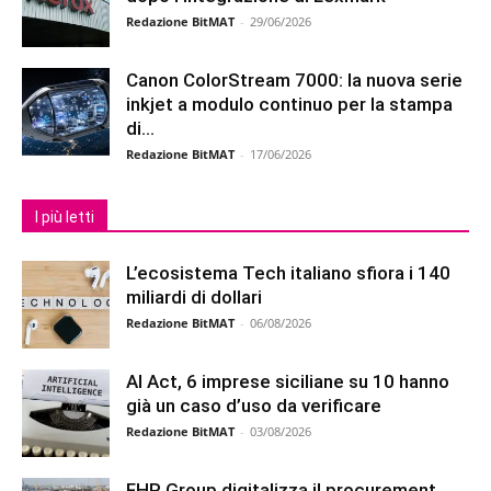
Redazione BitMAT
-
29/06/2026
Canon ColorStream 7000: la nuova serie
inkjet a modulo continuo per la stampa
di...
Redazione BitMAT
-
17/06/2026
I più letti
L’ecosistema Tech italiano sfiora i 140
miliardi di dollari
Redazione BitMAT
-
06/08/2026
AI Act, 6 imprese siciliane su 10 hanno
già un caso d’uso da verificare
Redazione BitMAT
-
03/08/2026
FHP Group digitalizza il procurement