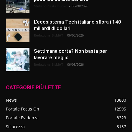
Stefano Castelnuovo
-
06/08/2026
L’ecosistema Tech italiano sfiora i 140
miliardi di dollari
Redazione BitMAT
-
06/08/2026
Settimana corta? Non basta per
lavorare meglio
Redazione BitMAT
-
06/08/2026
CATEGORIE PIÙ LETTE
News
13800
Portale Focus On
12595
Portale Evidenza
8323
Sicurezza
3137