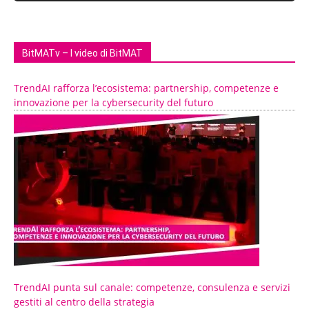
BitMATv – I video di BitMAT
TrendAI rafforza l’ecosistema: partnership, competenze e
innovazione per la cybersecurity del futuro
TrendAI punta sul canale: competenze, consulenza e servizi
gestiti al centro della strategia