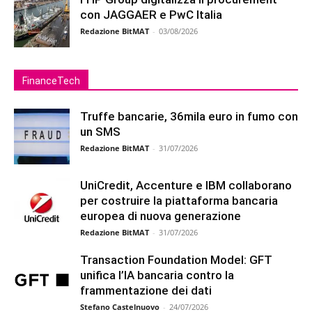
con JAGGAER e PwC Italia
Redazione BitMAT
-
03/08/2026
FinanceTech
Truffe bancarie, 36mila euro in fumo con
un SMS
Redazione BitMAT
-
31/07/2026
UniCredit, Accenture e IBM collaborano
per costruire la piattaforma bancaria
europea di nuova generazione
Redazione BitMAT
-
31/07/2026
Transaction Foundation Model: GFT
unifica l’IA bancaria contro la
frammentazione dei dati
Stefano Castelnuovo
-
24/07/2026