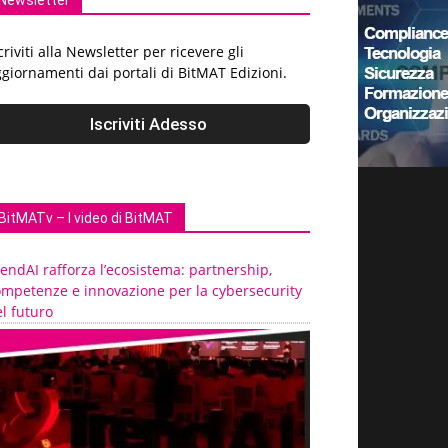
Newsletter
criviti alla Newsletter per ricevere gli
giornamenti dai portali di BitMAT Edizioni.
BitMATv – I video di BitMAT
endAI rafforza l’ecosistema: partnership,
ompetenze e innovazione per la cybersecurity
l futuro