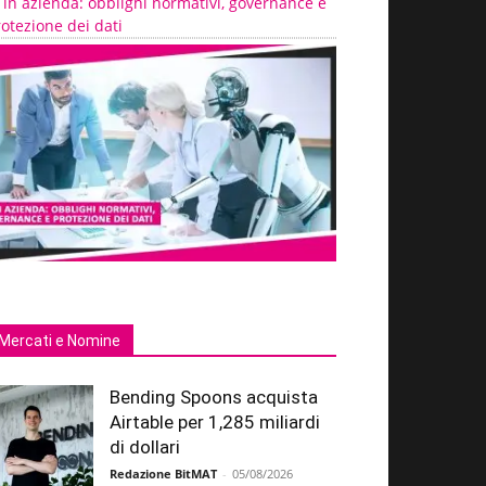
 in azienda: obblighi normativi, governance e
otezione dei dati
Mercati e Nomine
Bending Spoons acquista
Airtable per 1,285 miliardi
di dollari
Redazione BitMAT
-
05/08/2026