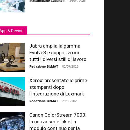
Massimiliano Cassinelli
-
24/04/2026
App & Device
Jabra amplia la gamma
Evolve3 e supporta ora
tutti i diversi stili di lavoro
Redazione BitMAT
-
02/07/2026
Xerox: presentate le prime
stampanti dopo
l’integrazione di Lexmark
Redazione BitMAT
-
29/06/2026
Canon ColorStream 7000:
la nuova serie inkjet a
modulo continuo per la