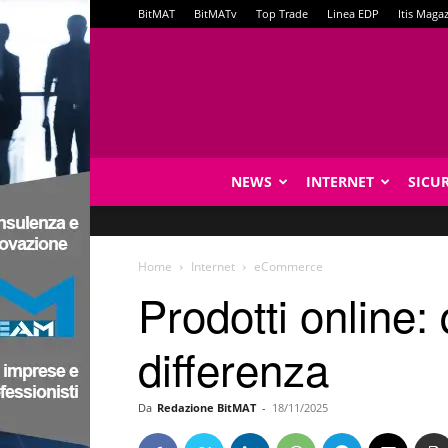
BitMAT
BitMATv
Top Trade
Linea EDP
Itis Maga
NEWS
INTERNET
SICU
Home
Internet
eCommerce
Prodotti online
differenza
Da
Redazione BitMAT
-
18/11/2025