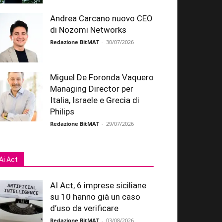
Andrea Carcano nuovo CEO
di Nozomi Networks
Redazione BitMAT
-
30/07/2026
Miguel De Foronda Vaquero
Managing Director per
Italia, Israele e Grecia di
Philips
Redazione BitMAT
-
29/07/2026
Ai Act
AI Act, 6 imprese siciliane
su 10 hanno già un caso
d’uso da verificare
Redazione BitMAT
-
03/08/2026