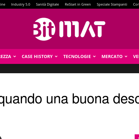
zine
Industry 5.0
Sanità Digitale
ReStart in Green
Speciale Stampanti
Con
REZZA
CASE HISTORY
TECNOLOGIE
MERCATO
VE
BitMat
: quando una buona descr