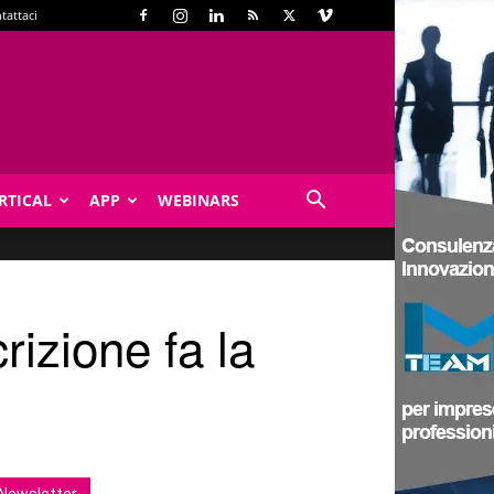
tattaci
RTICAL
APP
WEBINARS
izione fa la