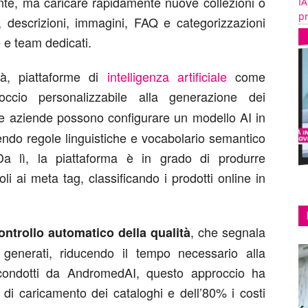
nte, ma caricare rapidamente nuove collezioni o
IA
pr
oli, descrizioni, immagini, FAQ e categorizzazioni
 e team dedicati.
tà, piattaforme di
intelligenza artificiale
come
cio personalizzabile alla generazione dei
Le aziende possono configurare un modello AI in
nendo regole linguistiche e vocabolario semantico
Da lì, la piattaforma è in grado di produrre
li ai meta tag, classificando i prodotti online in
, che segnala
ontrollo automatico della qualità
 generati, riducendo il tempo necessario alla
 condotti da AndromedAI, questo approccio ha
di caricamento dei cataloghi e dell’80% i costi