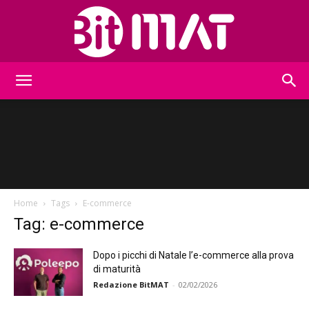
BitMat
Home
Tags
E-commerce
Tag: e-commerce
Dopo i picchi di Natale l’e-commerce alla prova
di maturità
Redazione BitMAT
-
02/02/2026