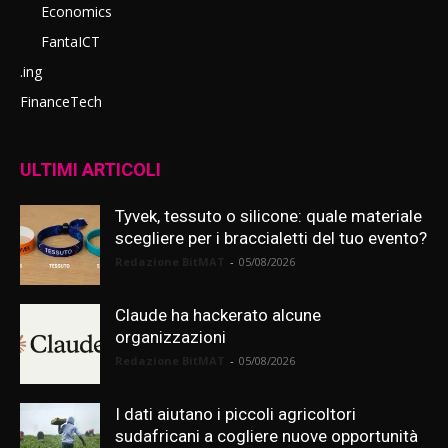
Economics
FantaICT
.ing
FinanceTech
ULTIMI ARTICOLI
Tyvek, tessuto o silicone: quale materiale
scegliere per i braccialetti del tuo evento?
Redazione BitMAT
-
05/08/2026
Claude ha hackerato alcune
organizzazioni
Redazione BitMAT
-
05/08/2026
I dati aiutano i piccoli agricoltori
sudafricani a cogliere nuove opportunità