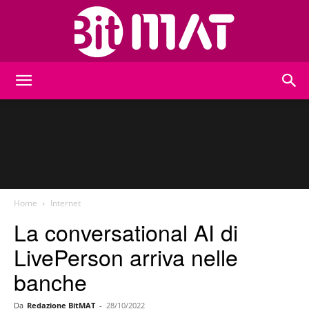
BitMat
Home
Internet
La conversational AI di
LivePerson arriva nelle
banche
Da
Redazione BitMAT
-
28/10/2022