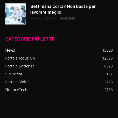
Settimana corta? Non basta per
lavorare meglio
Redazione BitMAT
-
06/08/2026
CATEGORIE PIÙ LETTE
News
13800
Portale Focus On
12595
Portale Evidenza
8323
Sicurezza
3137
Portale Slider
2785
FinanceTech
2736