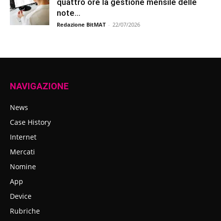
quattro ore la gestione mensile delle
note...
Redazione BitMAT
-
22/07/2026
NAVIGAZIONE
News
Case History
Internet
Mercati
Nomine
App
Device
Rubriche