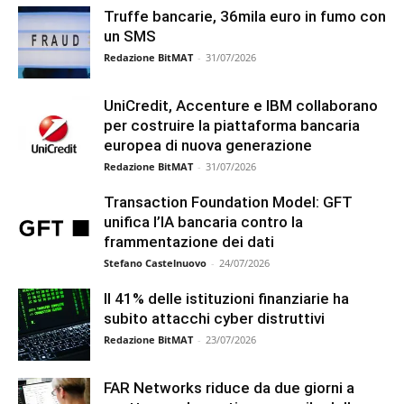
Truffe bancarie, 36mila euro in fumo con
un SMS
Redazione BitMAT
-
31/07/2026
UniCredit, Accenture e IBM collaborano
per costruire la piattaforma bancaria
europea di nuova generazione
Redazione BitMAT
-
31/07/2026
Transaction Foundation Model: GFT
unifica l’IA bancaria contro la
frammentazione dei dati
Stefano Castelnuovo
-
24/07/2026
Il 41% delle istituzioni finanziarie ha
subito attacchi cyber distruttivi
Redazione BitMAT
-
23/07/2026
FAR Networks riduce da due giorni a