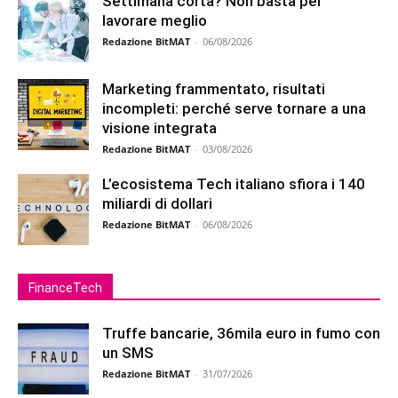
Settimana corta? Non basta per
lavorare meglio
Redazione BitMAT
-
06/08/2026
Marketing frammentato, risultati
incompleti: perché serve tornare a una
visione integrata
Redazione BitMAT
-
03/08/2026
L’ecosistema Tech italiano sfiora i 140
miliardi di dollari
Redazione BitMAT
-
06/08/2026
FinanceTech
Truffe bancarie, 36mila euro in fumo con
un SMS
Redazione BitMAT
-
31/07/2026