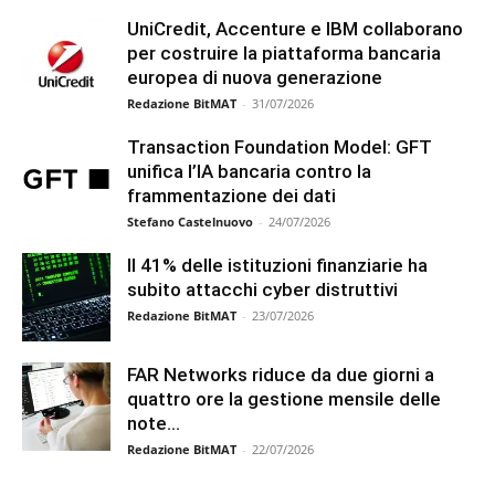
UniCredit, Accenture e IBM collaborano
per costruire la piattaforma bancaria
europea di nuova generazione
Redazione BitMAT
-
31/07/2026
Transaction Foundation Model: GFT
unifica l’IA bancaria contro la
frammentazione dei dati
Stefano Castelnuovo
-
24/07/2026
Il 41% delle istituzioni finanziarie ha
subito attacchi cyber distruttivi
Redazione BitMAT
-
23/07/2026
FAR Networks riduce da due giorni a
quattro ore la gestione mensile delle
note...
Redazione BitMAT
-
22/07/2026