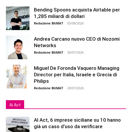
Bending Spoons acquista Airtable per
1,285 miliardi di dollari
Redazione BitMAT
-
05/08/2026
Andrea Carcano nuovo CEO di Nozomi
Networks
Redazione BitMAT
-
30/07/2026
Miguel De Foronda Vaquero Managing
Director per Italia, Israele e Grecia di
Philips
Redazione BitMAT
-
29/07/2026
Ai Act
AI Act, 6 imprese siciliane su 10 hanno
già un caso d’uso da verificare