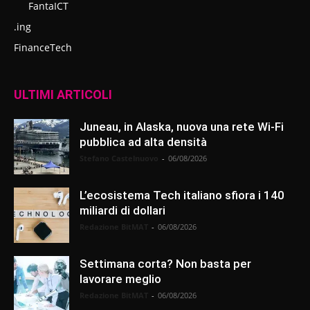
FantaICT
.ing
FinanceTech
ULTIMI ARTICOLI
Juneau, in Alaska, nuova una rete Wi-Fi
pubblica ad alta densità
Stefano Castelnuovo
-
06/08/2026
L’ecosistema Tech italiano sfiora i 140
miliardi di dollari
Redazione BitMAT
-
06/08/2026
Settimana corta? Non basta per
lavorare meglio
Redazione BitMAT
-
06/08/2026