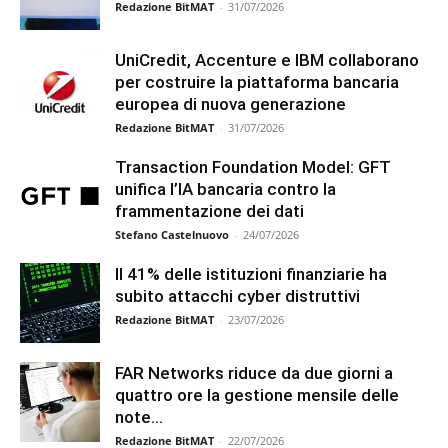
Redazione BitMAT
-
31/07/2026
UniCredit, Accenture e IBM collaborano
per costruire la piattaforma bancaria
europea di nuova generazione
Redazione BitMAT
-
31/07/2026
Transaction Foundation Model: GFT
unifica l’IA bancaria contro la
frammentazione dei dati
Stefano Castelnuovo
-
24/07/2026
Il 41% delle istituzioni finanziarie ha
subito attacchi cyber distruttivi
Redazione BitMAT
-
23/07/2026
FAR Networks riduce da due giorni a
quattro ore la gestione mensile delle
note...
Redazione BitMAT
-
22/07/2026