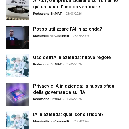
AI Act, 6 imprese siciliane su 10 hanno
già un caso d’uso da verificare
Redazione BitMAT
-
03/08/2026
Posso utilizzare l’AI in azienda?
Massimiliano Cassinelli
-
23/05/2026
Uso dell’IA in azienda: nuove regole
Redazione BitMAT
-
09/05/2026
Privacy e IA in azienda: la nuova sfida
della governance sull’IA
Redazione BitMAT
-
30/04/2026
IA in azienda: quali sono i rischi?
Massimiliano Cassinelli
-
24/04/2026