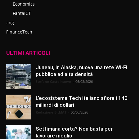
Economics
FantaICT
.ing
FinanceTech
ULTIMI ARTICOLI
Juneau, in Alaska, nuova una rete Wi-Fi
pubblica ad alta densità
Stefano Castelnuovo
-
06/08/2026
L’ecosistema Tech italiano sfiora i 140
miliardi di dollari
Redazione BitMAT
-
06/08/2026
Settimana corta? Non basta per
lavorare meglio