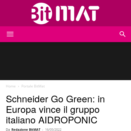
BitMat
Home
Portale BitMat
Schneider Go Green: in
Europa vince il gruppo
italiano AIDROPONIC
Da
Redazione BitMAT
-
16/05/2022