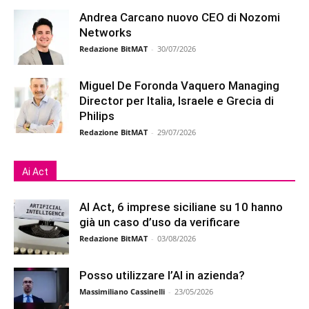
Andrea Carcano nuovo CEO di Nozomi
Networks
Redazione BitMAT
-
30/07/2026
Miguel De Foronda Vaquero Managing
Director per Italia, Israele e Grecia di
Philips
Redazione BitMAT
-
29/07/2026
Ai Act
AI Act, 6 imprese siciliane su 10 hanno
già un caso d’uso da verificare
Redazione BitMAT
-
03/08/2026
Posso utilizzare l’AI in azienda?
Massimiliano Cassinelli
-
23/05/2026