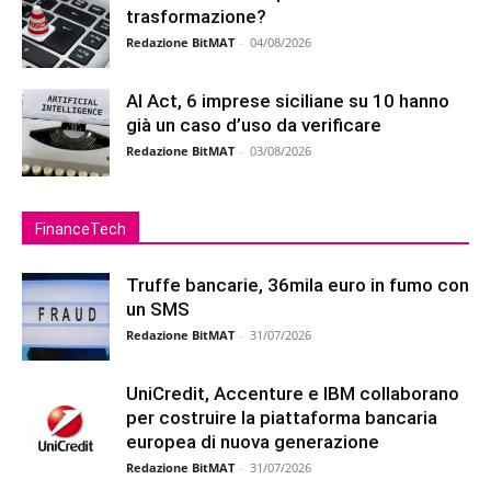
trasformazione?
Redazione BitMAT
-
04/08/2026
AI Act, 6 imprese siciliane su 10 hanno
già un caso d’uso da verificare
Redazione BitMAT
-
03/08/2026
FinanceTech
Truffe bancarie, 36mila euro in fumo con
un SMS
Redazione BitMAT
-
31/07/2026
UniCredit, Accenture e IBM collaborano
per costruire la piattaforma bancaria
europea di nuova generazione
Redazione BitMAT
-
31/07/2026