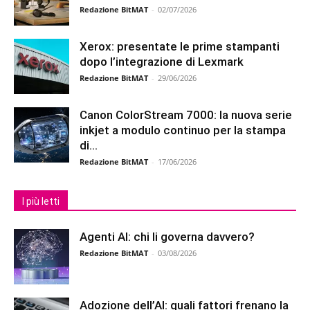
Redazione BitMAT
-
02/07/2026
Xerox: presentate le prime stampanti
dopo l’integrazione di Lexmark
Redazione BitMAT
-
29/06/2026
Canon ColorStream 7000: la nuova serie
inkjet a modulo continuo per la stampa
di...
Redazione BitMAT
-
17/06/2026
I più letti
Agenti AI: chi li governa davvero?
Redazione BitMAT
-
03/08/2026
Adozione dell’AI: quali fattori frenano la