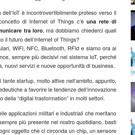
dell‘IoT è incontrovertibilmente proteso verso il
concetto di Internet of Things c’è
una rete di
, ma dobbiamo chiederci quali
municare tra loro
 il futuro dell’Internet of Things?
llulari, WiFi, NFC, Bluetooth, RFId e siamo ora ai
gence, sempre più decisivi nel sistema IoT, perché
tà, nuovi servizi e nuove opportunità di business.
 tante startup, molto attive nell’ambito, appunto,
edeutiche a favorire le tendenze dell’innovazione
della “digital trasformation” in molti settori.
le applicazioni militari e industriali che meritano
è sempre più presente nel nostro quotidiano, basti
u ogni oggetto che ci circonda un chip, un sensore