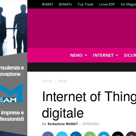
BitMAT
BitMATv
Top Trade
Linea EDP
Itis Maga
NEWS
INTERNET
SICU
Home
News
Internet of Thin
digitale
Da
Redazione BitMAT
-
07/09/2021