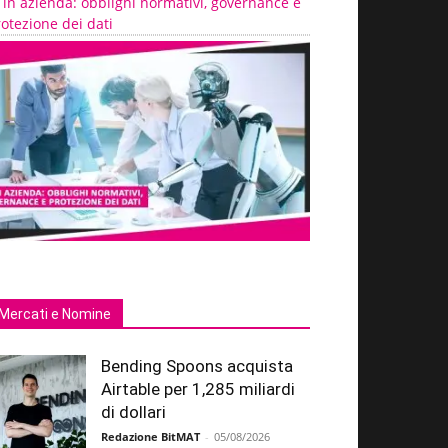
 in azienda: obblighi normativi, governance e
otezione dei dati
Mercati e Nomine
Bending Spoons acquista
Airtable per 1,285 miliardi
di dollari
Redazione BitMAT
-
05/08/2026