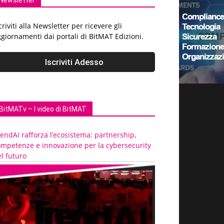
Newsletter
criviti alla Newsletter per ricevere gli
giornamenti dai portali di BitMAT Edizioni.
BitMATv – I video di BitMAT
endAI rafforza l’ecosistema: partnership,
ompetenze e innovazione per la cybersecurity
l futuro