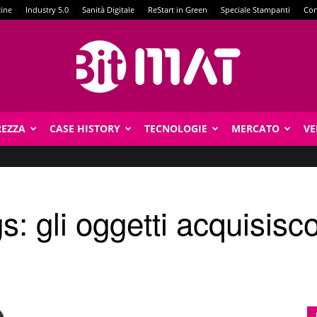
zine
Industry 5.0
Sanità Digitale
ReStart in Green
Speciale Stampanti
Con
REZZA
CASE HISTORY
TECNOLOGIE
MERCATO
VE
BitMat
gs: gli oggetti acquisisc