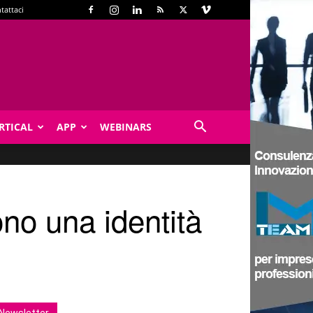
tattaci
RTICAL
APP
WEBINARS
ono una identità