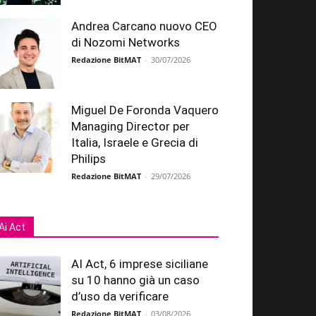
Andrea Carcano nuovo CEO
di Nozomi Networks
Redazione BitMAT
-
30/07/2026
Miguel De Foronda Vaquero
Managing Director per
Italia, Israele e Grecia di
Philips
Redazione BitMAT
-
29/07/2026
Ai Act
AI Act, 6 imprese siciliane
su 10 hanno già un caso
d’uso da verificare
Redazione BitMAT
-
03/08/2026