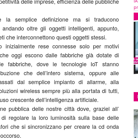
etitività delle imprese, efficienza delle pubbliche
IA
pr
re la semplice definizione ma si traducono
andando oltre gli oggetti intelligenti, appunto,
ti che interconnettono questi oggetti stessi.
o inizialmente rese connesse solo per motivi
che oggi escono dalle fabbriche già dotate di
lle fabbriche, dove le tecnologie IoT stanno
ibuzione che dell’intero sistema, oppure alle
ssati dal semplice impianto di allarme, alla
uzioni wireless sempre più alla portata di tutti,
uso crescente dell’intelligenza artificiale.
e pubblica delle nostre città dove, graziel all’
 di regolare la loro luminosità sulla base delle
mafori che si sincronizzano per creare la cd onda
soccorso.