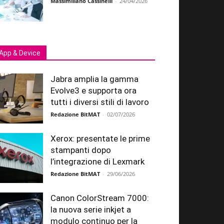
Massimiliano Cassinelli
-
24/04/2026
App & Device
Jabra amplia la gamma
Evolve3 e supporta ora
tutti i diversi stili di lavoro
Redazione BitMAT
-
02/07/2026
Xerox: presentate le prime
stampanti dopo
l’integrazione di Lexmark
Redazione BitMAT
-
29/06/2026
Canon ColorStream 7000:
la nuova serie inkjet a
modulo continuo per la