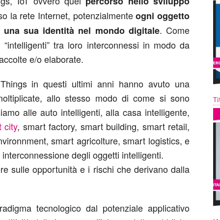
ings, IoT ovvero quel
percorso nello sviluppo
so la rete Internet, potenzialmente
ogni oggetto
. Come
a una sua identità nel mondo digitale
i “intelligenti” tra loro interconnessi in modo da
accolte e/o elaborate.
of Things in questi ultimi anni hanno avuto una
oltiplicate, allo stesso modo di come si sono
Ti
iamo alle auto intelligenti, alla casa intelligente,
 city
, smart factory, smart building, smart retail,
vironnment, smart agricolture, smart logistics, e
 interconnessione degli oggetti intelligenti.
re sulle opportunità e i rischi che derivano dalla
aradigma tecnologico dal potenziale applicativo