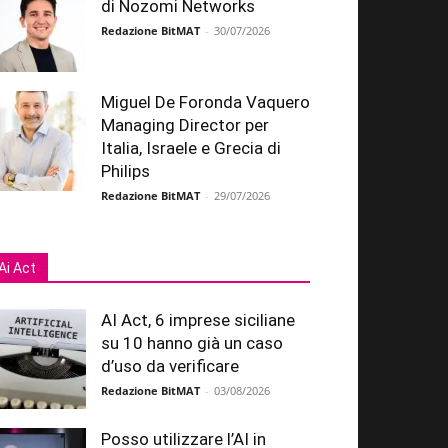
di Nozomi Networks
Redazione BitMAT
-
30/07/2026
Miguel De Foronda Vaquero
Managing Director per
Italia, Israele e Grecia di
Philips
Redazione BitMAT
-
29/07/2026
Ai Act
AI Act, 6 imprese siciliane
su 10 hanno già un caso
d’uso da verificare
Redazione BitMAT
-
03/08/2026
Posso utilizzare l’AI in