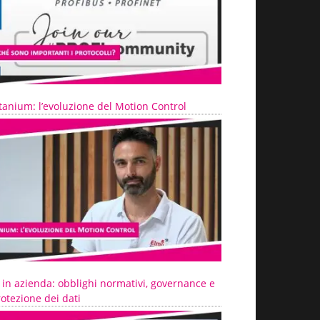
tanium: l’evoluzione del Motion Control
 in azienda: obblighi normativi, governance e
otezione dei dati