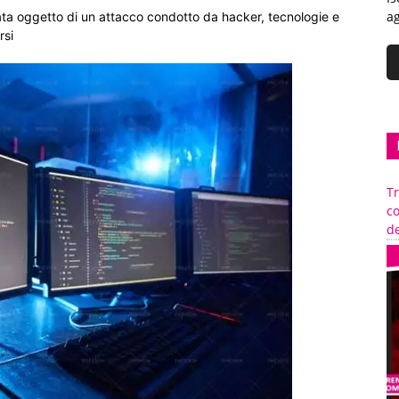
ag
tata oggetto di un attacco condotto da hacker, tecnologie e
rsi
Tr
c
de