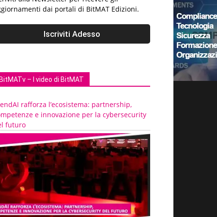
giornamenti dai portali di BitMAT Edizioni.
BitMATv – I video di BitMAT
endAI rafforza l’ecosistema: partnership,
ompetenze e innovazione per la cybersecurity
l futuro