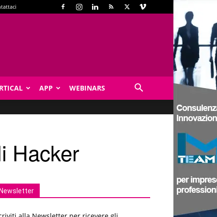
tattaci
RTICAL
APP
WEBINARS
li Hacker
Newsletter
criviti alla Newsletter per ricevere gli