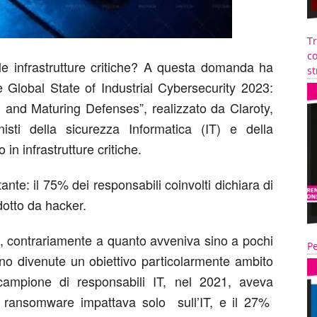
T
co
 le infrastrutture critiche? A questa domanda ha
st
e Global State of Industrial Cybersecurity 2023:
 and Maturing Defenses”, realizzato da Claroty,
isti della sicurezza Informatica (IT) e della
n infrastrutture critiche.
ante: il 75% dei responsabili coinvolti dichiara di
dotto da hacker.
he, contrariamente a quanto avveniva sino a pochi
Pe
ono divenute un obiettivo particolarmente ambito
 campione di responsabili IT, nel 2021, aveva
i ransomware impattava solo sull’IT, e il 27%