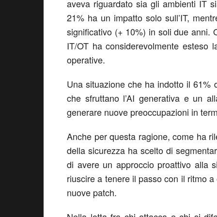
aveva riguardato sia gli ambienti IT sia
21% ha un impatto solo sull’IT, mentr
significativo (+ 10%) in soli due anni
IT/OT ha considerevolmente esteso la s
operative.
Una situazione che ha indotto il 61% d
che sfruttano l’AI generativa e un a
generare nuove preoccupazioni in termi
Anche per questa ragione, come ha rilev
della sicurezza ha scelto di segmentare 
di avere un approccio proattivo alla s
riuscire a tenere il passo con il ritmo a
nuove patch.
Nella lotta fra chi attacca e chi si d