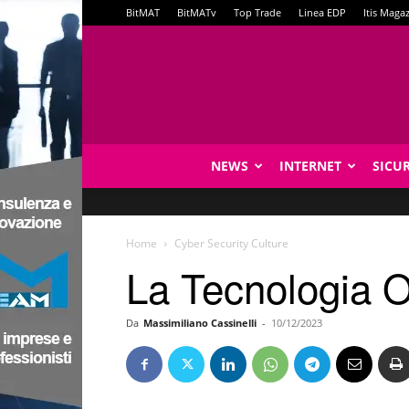
BitMAT
BitMATv
Top Trade
Linea EDP
Itis Maga
NEWS
INTERNET
SICU
Home
Cyber Security Culture
La Tecnologia O
Da
Massimiliano Cassinelli
-
10/12/2023