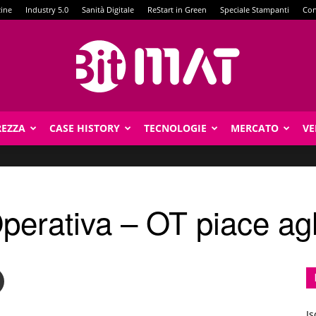
zine
Industry 5.0
Sanità Digitale
ReStart in Green
Speciale Stampanti
Con
REZZA
CASE HISTORY
TECNOLOGIE
MERCATO
VE
BitMat
perativa – OT piace ag
Is