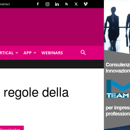
tattaci
RTICAL
APP
WEBINARS
 regole della