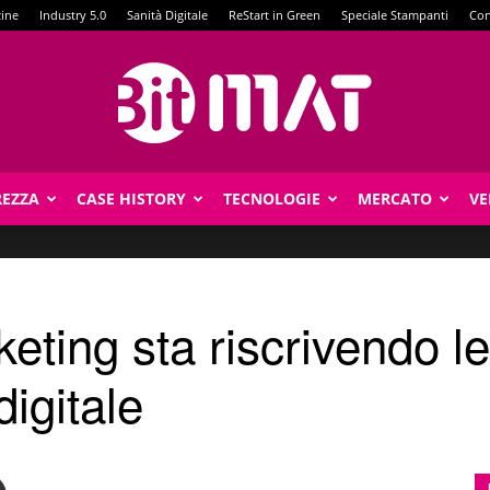
zine
Industry 5.0
Sanità Digitale
ReStart in Green
Speciale Stampanti
Con
REZZA
CASE HISTORY
TECNOLOGIE
MERCATO
VE
BitMat
keting sta riscrivendo le
igitale