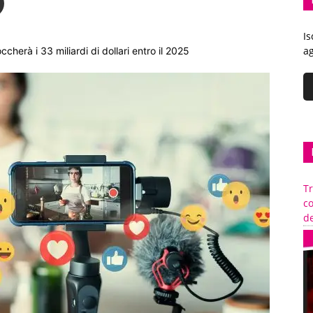
Is
ag
cherà i 33 miliardi di dollari entro il 2025
Tr
c
de