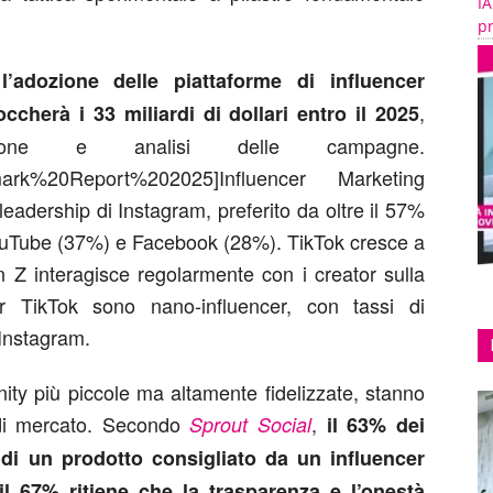
IA
pr
l’adozione delle piattaforme di influencer
,
toccherà i
33 miliardi di dollari entro il 2025
estione e analisi delle campagne.
hmark%20Report%202025]Influencer Marketing
adership di Instagram, preferito da oltre il 57%
YouTube (37%) e Facebook (28%). TikTok cresce a
en Z interagisce regolarmente con i creator sulla
er TikTok sono nano-influencer, con tassi di
 Instagram.
ity più piccole ma altamente fidelizzate, stanno
i di mercato. Secondo
,
Sprout Social
il 63% dei
di un prodotto consigliato da un influencer
l 67% ritiene che la trasparenza e l’onestà