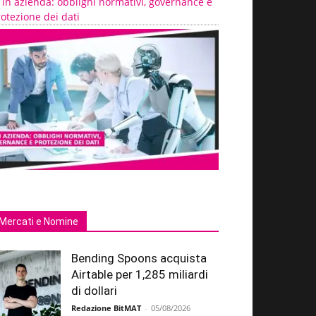
 in azienda: obblighi normativi, governance e
otezione dei dati
Mercati e Nomine
Bending Spoons acquista
Airtable per 1,285 miliardi
di dollari
Redazione BitMAT
-
05/08/2026