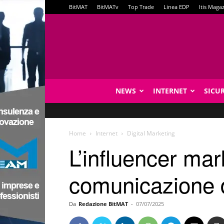
BitMAT
BitMATv
Top Trade
Linea EDP
Itis Maga
NEWS
INTERNET
SICU
Home
Internet
Digital Marketing
L’influencer mar
comunicazione d
Da
Redazione BitMAT
-
07/07/2025