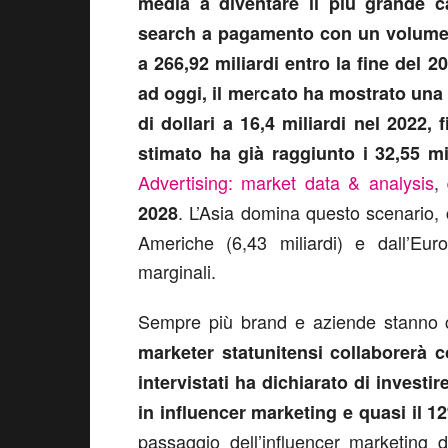
media a diventare il più grande c
search a pagamento con un volume di 
a 266,92 miliardi entro la fine del 2
ad oggi, il mercato ha mostrato una 
di dollari a 16,4 miliardi nel 2022, 
stimato ha già raggiunto i 32,55 mil
Advertising: market data & analysis
,
. L’Asia domina questo scenario, co
2028
Americhe (6,43 miliardi) e dall’Eur
marginali.
Sempre più brand e aziende stanno c
marketer statunitensi collaborerà 
intervistati ha dichiarato di investi
in influencer marketing e quasi il 1
passaggio dell’influencer marketing 