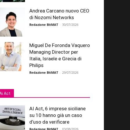
Andrea Carcano nuovo CEO
di Nozomi Networks
Redazione BitMAT
-
30/07/2026
Miguel De Foronda Vaquero
Managing Director per
Italia, Israele e Grecia di
Philips
Redazione BitMAT
-
29/07/2026
Ai Act
AI Act, 6 imprese siciliane
su 10 hanno già un caso
d’uso da verificare
Redazione BitMAT
-
03/08/2026