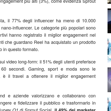
i engagement più alti (3%), come evidenza Sprout
ta, il 77% degli influencer ha meno di 10.000
i nano-influencer. Le categorie più popolari sono
rtivi hanno registrato il miglior engagement nel
enti che guardano Reel ha acquistato un prodotto
o in questo formato.
ui video long-form: il 51% degli utenti preferisce
 ai 60 secondi. Gaming, sport e moda sono le
a è il travel a ottenere il miglior engagement
and e aziende valorizzano e collaborano con
ungere e fidelizzare il pubblico e trasformarlo in
di Sprout Social
Survey Q1
, i
l 49% dei marketer