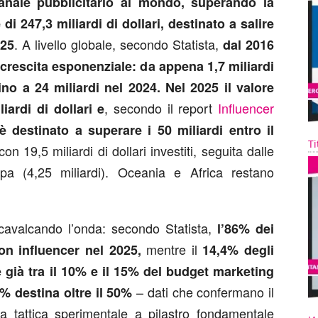
anale pubblicitario al mondo, superando la
247,3 miliardi di dollari, destinato a salire
. A livello globale, secondo Statista,
025
dal 2016
crescita esponenziale: da appena 1,7 miliardi
fino a 24 miliardi nel 2024. Nel 2025 il valore
, secondo il report
Influencer
iardi di dollari e
è destinato a superare i 50 miliardi entro il
Ti
n 19,5 miliardi di dollari investiti, seguita dalle
opa (4,25 miliardi). Oceania e Africa restano
avalcando l’onda: secondo Statista,
l’86% dei
mentre il
con influencer nel 2025,
14,4% degli
re già tra il 10% e il 15% del budget marketing
– dati che confermano il
2% destina oltre il 50%
da tattica sperimentale a pilastro fondamentale