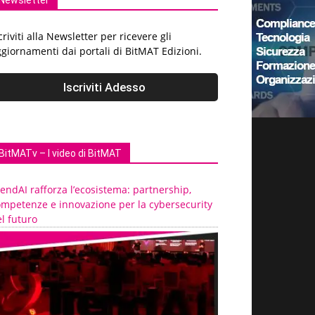
Newsletter
criviti alla Newsletter per ricevere gli
giornamenti dai portali di BitMAT Edizioni.
BitMATv – I video di BitMAT
endAI rafforza l’ecosistema: partnership,
ompetenze e innovazione per la cybersecurity
l futuro