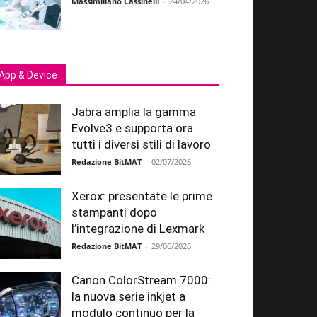
Massimiliano Cassinelli
-
24/04/2026
App & Device
Jabra amplia la gamma
Evolve3 e supporta ora
tutti i diversi stili di lavoro
Redazione BitMAT
-
02/07/2026
Xerox: presentate le prime
stampanti dopo
l’integrazione di Lexmark
Redazione BitMAT
-
29/06/2026
Canon ColorStream 7000:
la nuova serie inkjet a
modulo continuo per la