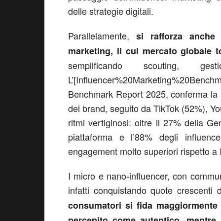
delle strategie digitali.
Parallelamente,
si rafforza anche 
marketing, il cui mercato globale 
semplificando scouting, g
L’[Influencer%20Marketing%20Benc
Benchmark Report 2025, conferma la le
dei brand, seguito da TikTok (52%), 
ritmi vertiginosi: oltre il 27% della G
piattaforma e l’88% degli influenc
engagement molto superiori rispetto a
I micro e nano-influencer, con commun
infatti conquistando quote crescent
consumatori si fida maggiormente 
percepito come autentico, mentre i