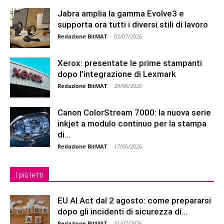
Jabra amplia la gamma Evolve3 e
supporta ora tutti i diversi stili di lavoro
Redazione BitMAT
-
02/07/2026
Xerox: presentate le prime stampanti
dopo l’integrazione di Lexmark
Redazione BitMAT
-
29/06/2026
Canon ColorStream 7000: la nuova serie
inkjet a modulo continuo per la stampa
di...
Redazione BitMAT
-
17/06/2026
I più letti
EU AI Act dal 2 agosto: come prepararsi
dopo gli incidenti di sicurezza di...
Redazione BitMAT
-
31/07/2026