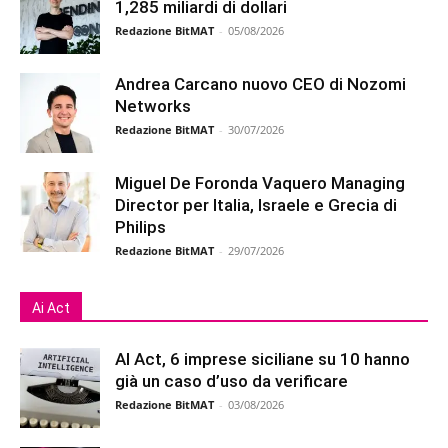
1,285 miliardi di dollari
Redazione BitMAT
-
05/08/2026
Andrea Carcano nuovo CEO di Nozomi
Networks
Redazione BitMAT
-
30/07/2026
Miguel De Foronda Vaquero Managing
Director per Italia, Israele e Grecia di
Philips
Redazione BitMAT
-
29/07/2026
Ai Act
AI Act, 6 imprese siciliane su 10 hanno
già un caso d’uso da verificare
Redazione BitMAT
-
03/08/2026