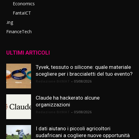
Economics
FantaICT
.ing
FinanceTech
ULTIMI ARTICOLI
Tyvek, tessuto o silicone: quale materiale
scegliere per i braccialetti del tuo evento?
Redazione BitMAT
-
05/08/2026
Claude ha hackerato alcune
organizzazioni
Redazione BitMAT
-
05/08/2026
I dati aiutano i piccoli agricoltori
sudafricani a cogliere nuove opportunità