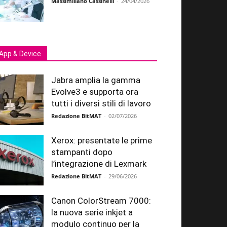
Massimiliano Cassinelli
-
24/04/2026
App & Device
Jabra amplia la gamma
Evolve3 e supporta ora
tutti i diversi stili di lavoro
Redazione BitMAT
-
02/07/2026
Xerox: presentate le prime
stampanti dopo
l’integrazione di Lexmark
Redazione BitMAT
-
29/06/2026
Canon ColorStream 7000:
la nuova serie inkjet a
modulo continuo per la