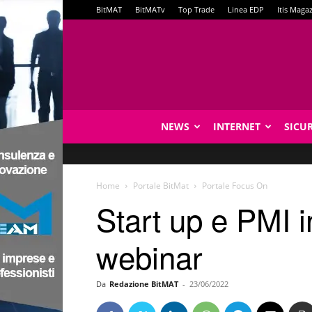
BitMAT
BitMATv
Top Trade
Linea EDP
Itis Maga
NEWS
INTERNET
SICU
Home
Portale BitMat
Portale Focus On
Start up e PMI 
webinar
Da
Redazione BitMAT
-
23/06/2022