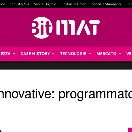
zine
Industry 5.0
Sanità Digitale
ReStart in Green
Speciale Stampanti
Con
REZZA
CASE HISTORY
TECNOLOGIE
MERCATO
VE
BitMat
innovative: programmat