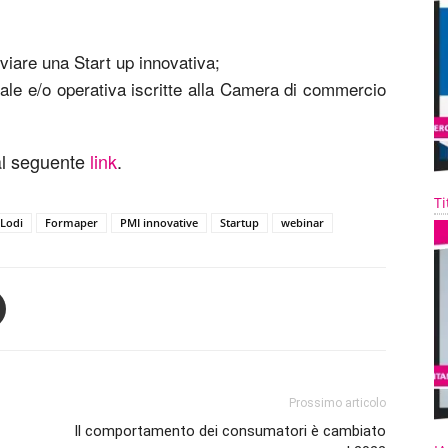
viare una Start up innovativa;
ale e/o operativa iscritte alla Camera di commercio
 al seguente
link
.
Ti
 Lodi
Formaper
PMI innovative
Startup
webinar
Prossimo articolo
Il comportamento dei consumatori è cambiato