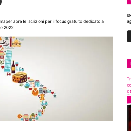
Is
ag
per apre le iscrizioni per il focus gratuito dedicato a
io 2022.
Tr
c
de