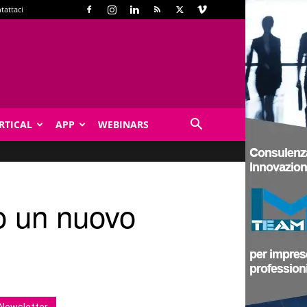
tattaci
RTICAL
APP
WEBINARS
o un nuovo