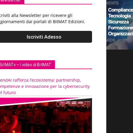
Newsletter
criviti alla Newsletter per ricevere gli
giornamenti dai portali di BitMAT Edizioni.
BitMATv – I video di BitMAT
endAI rafforza l’ecosistema: partnership,
ompetenze e innovazione per la cybersecurity
l futuro