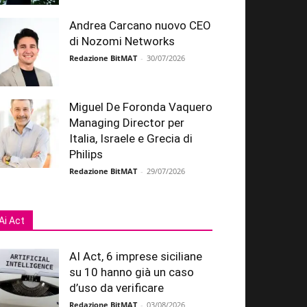
Andrea Carcano nuovo CEO
di Nozomi Networks
Redazione BitMAT
-
30/07/2026
Miguel De Foronda Vaquero
Managing Director per
Italia, Israele e Grecia di
Philips
Redazione BitMAT
-
29/07/2026
Ai Act
AI Act, 6 imprese siciliane
su 10 hanno già un caso
d’uso da verificare
Redazione BitMAT
-
03/08/2026