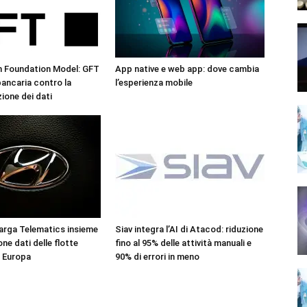
n Foundation Model: GFT
App native e web app: dove cambia
 bancaria contro la
l’esperienza mobile
one dei dati
arga Telematics insieme
Siav integra l’AI di Atacod: riduzione
one dati delle flotte
fino al 95% delle attività manuali e
 Europa
90% di errori in meno