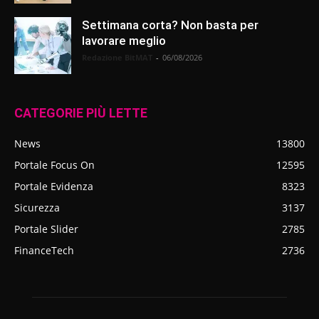
Settimana corta? Non basta per
lavorare meglio
Redazione BitMAT
-
06/08/2026
CATEGORIE PIÙ LETTE
News
13800
Portale Focus On
12595
Portale Evidenza
8323
Sicurezza
3137
Portale Slider
2785
FinanceTech
2736