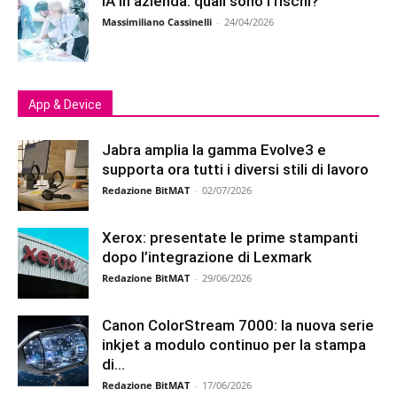
IA in azienda: quali sono i rischi?
Massimiliano Cassinelli
-
24/04/2026
App & Device
Jabra amplia la gamma Evolve3 e
supporta ora tutti i diversi stili di lavoro
Redazione BitMAT
-
02/07/2026
Xerox: presentate le prime stampanti
dopo l’integrazione di Lexmark
Redazione BitMAT
-
29/06/2026
Canon ColorStream 7000: la nuova serie
inkjet a modulo continuo per la stampa
di...
Redazione BitMAT
-
17/06/2026