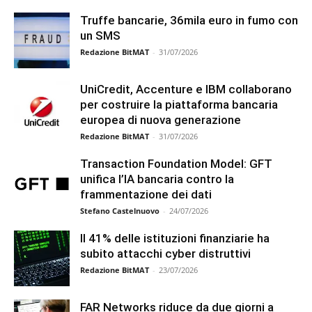
Truffe bancarie, 36mila euro in fumo con
un SMS
Redazione BitMAT
-
31/07/2026
UniCredit, Accenture e IBM collaborano
per costruire la piattaforma bancaria
europea di nuova generazione
Redazione BitMAT
-
31/07/2026
Transaction Foundation Model: GFT
unifica l’IA bancaria contro la
frammentazione dei dati
Stefano Castelnuovo
-
24/07/2026
Il 41% delle istituzioni finanziarie ha
subito attacchi cyber distruttivi
Redazione BitMAT
-
23/07/2026
FAR Networks riduce da due giorni a