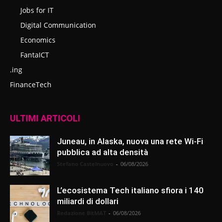
Jobs for IT
Digital Communication
Economics
FantaICT
.ing
FinanceTech
ULTIMI ARTICOLI
Juneau, in Alaska, nuova una rete Wi-Fi
pubblica ad alta densità
Stefano Castelnuovo
-
06/08/2026
L’ecosistema Tech italiano sfiora i 140
miliardi di dollari
Redazione BitMAT
-
06/08/2026