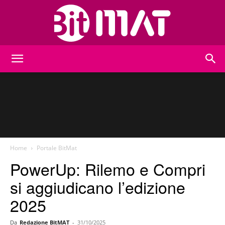
BitMat
Home
Portale BitMat
PowerUp: Rilemo e Compri
si aggiudicano l’edizione
2025
Da
Redazione BitMAT
-
31/10/2025