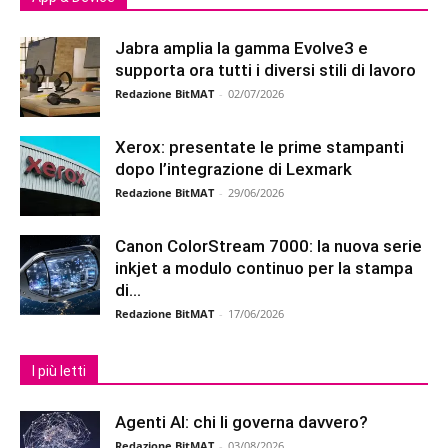
Jabra amplia la gamma Evolve3 e
supporta ora tutti i diversi stili di lavoro
Redazione BitMAT
-
02/07/2026
Xerox: presentate le prime stampanti
dopo l’integrazione di Lexmark
Redazione BitMAT
-
29/06/2026
Canon ColorStream 7000: la nuova serie
inkjet a modulo continuo per la stampa
di...
Redazione BitMAT
-
17/06/2026
I più letti
Agenti AI: chi li governa davvero?
Redazione BitMAT
-
03/08/2026