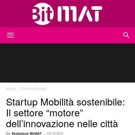
BitMat
Home
Portale BitMat
Startup Mobilità sostenibile:
Il settore “motore”
dell’innovazione nelle città
Da
Redazione BitMAT
-
19/10/2023