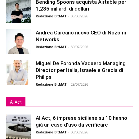
Bending Spoons acquista Airtable per
1,285 miliardi di dollari
Redazione BitMAT
-
05/08/2026
Andrea Carcano nuovo CEO di Nozomi
Networks
Redazione BitMAT
-
30/07/2026
Miguel De Foronda Vaquero Managing
Director per Italia, Israele e Grecia di
Philips
Redazione BitMAT
-
29/07/2026
Ai Act
AI Act, 6 imprese siciliane su 10 hanno
già un caso d’uso da verificare
Redazione BitMAT
-
03/08/2026