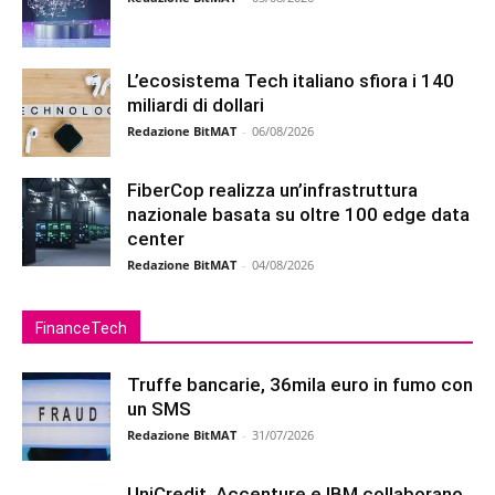
L’ecosistema Tech italiano sfiora i 140
miliardi di dollari
Redazione BitMAT
-
06/08/2026
FiberCop realizza un’infrastruttura
nazionale basata su oltre 100 edge data
center
Redazione BitMAT
-
04/08/2026
FinanceTech
Truffe bancarie, 36mila euro in fumo con
un SMS
Redazione BitMAT
-
31/07/2026
UniCredit, Accenture e IBM collaborano