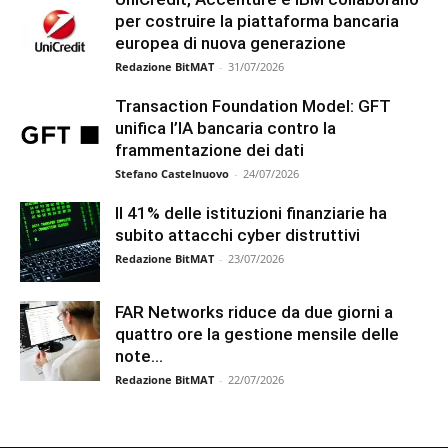
per costruire la piattaforma bancaria
europea di nuova generazione
Redazione BitMAT
-
31/07/2026
Transaction Foundation Model: GFT
unifica l’IA bancaria contro la
frammentazione dei dati
Stefano Castelnuovo
-
24/07/2026
Il 41% delle istituzioni finanziarie ha
subito attacchi cyber distruttivi
Redazione BitMAT
-
23/07/2026
FAR Networks riduce da due giorni a
quattro ore la gestione mensile delle
note...
Redazione BitMAT
-
22/07/2026